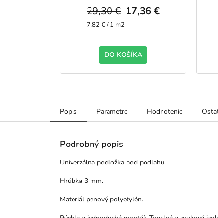
,49 €
29,30 €
17,36 €
Jednotková
7,82 € / 1 m2
cena:
KA
DO KOŠÍKA
Popis
Parametre
Hodnotenie
Ostat
Podrobný popis
Univerzálna podložka pod podlahu.
Hrúbka 3 mm.
Materiál penový polyetylén.
Rýchla a jednoduchá montáž. Tepelná a zvuková izol