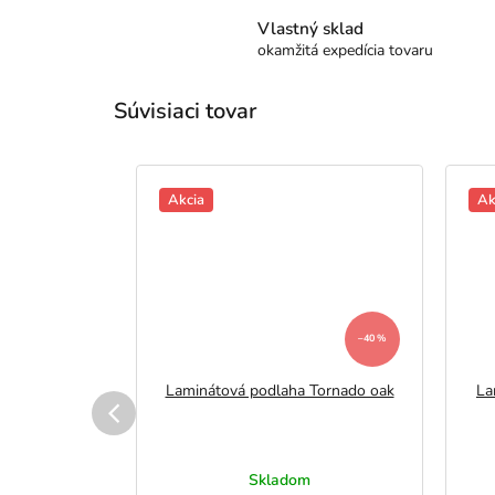
Vlastný sklad
okamžitá expedícia tovaru
Súvisiaci tovar
Akcia
Ak
–31 %
–40 %
ha Natural
Laminátová podlaha Tornado oak
La
oak
m
Skladom