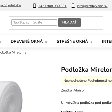
ja objednávka
Blog
+421 908 080 881
info@profibyvanie.sk
HĽADAŤ
DREVENÉ OKNÁ
STREŠNÉ OKNÁ
INTE
odložka Mirelon 3mm
Podložka Mirel
Priemerné
Neohodnotené
Podrobnosti ho
hodnotenie
produktu
Značka:
Abriso
je
0,0
Univerzálna podložka pod podla
z
5