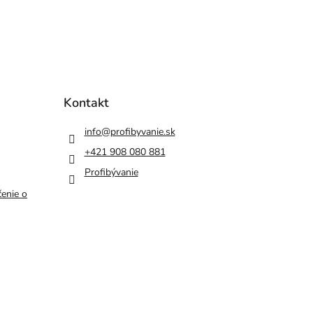
Kontakt
info
@
profibyvanie.sk
+421 908 080 881
Profibývanie
enie o