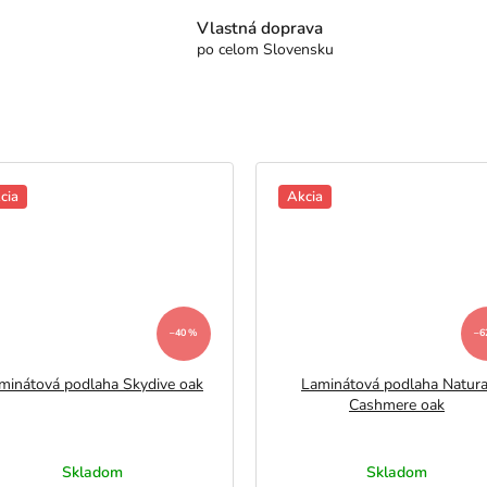
Vlastná doprava
po celom Slovensku
cia
Akcia
–40 %
–6
minátová podlaha Skydive oak
Laminátová podlaha Natura
Cashmere oak
Skladom
Skladom