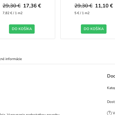
29,30 €
17,36 €
29,30 €
11,10 €
Jednotková
Jednotková
7,82 € / 1 m2
5 € / 1 m2
cena:
cena:
DO KOŠÍKA
DO KOŠÍKA
né informácie
Dod
Kate
Dost
?
V
ácia. Vyrovnanie nedostatkov povrchu.