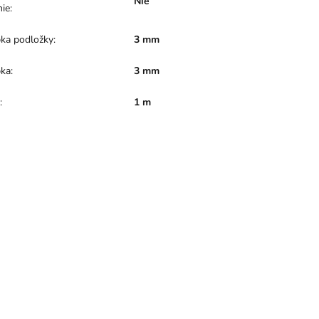
Nie
nie
:
ka podložky
:
3 mm
ka
:
3 mm
a
:
1 m