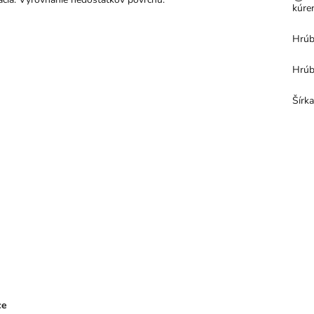
kúre
Hrúb
Hrúb
Šírk
ce