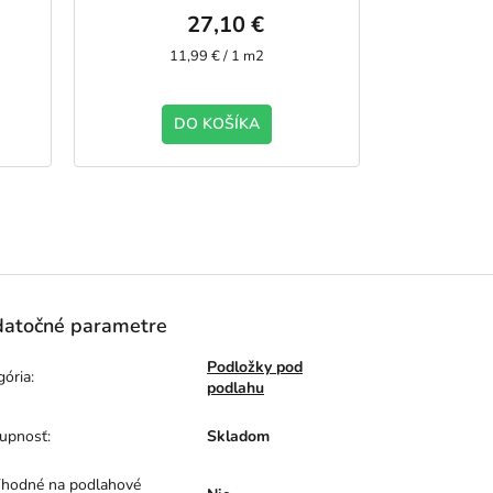
27,10 €
27,1
Jednotková
Jednotk
11,99 € / 1 m2
8,36 € 
cena:
cena:
DO KOŠÍKA
D
atočné parametre
Podložky pod
gória
:
podlahu
upnosť
:
Skladom
hodné na podlahové