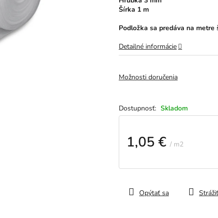
Hrúbka 3 mm
hviezdičiek.
Šírka 1 m
Podložka sa predáva na metre 
Detailné informácie
Možnosti doručenia
Skladom
1,05 €
/ m2
Jednotková
cena:
Opýtať sa
Stráži