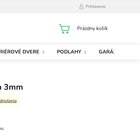
Prihlásenie
NÁKUPNÝ
Prázdny košík
KOŠÍK
RIÉROVÉ DVERE
PODLAHY
GARÁŽOVÉ BRÁ
on 3mm
dnotenia
hu.