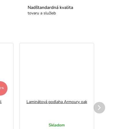
Nadštandardná kvalita
tovaru a služieb
Akcia
2 %
l
Laminátová podlaha Armoury oak
Laminátová 
Skladom