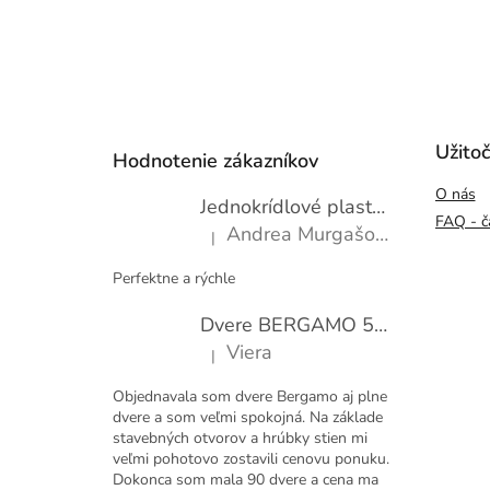
Z
á
p
Užito
Hodnotenie zákazníkov
ä
O nás
t
Jednokrídlové plastové okno WDS 600x1000
i
FAQ - č
Andrea Murgašová
|
e
Hodnotenie produktu je 5 z 5 hviezdičiek.
Perfektne a rýchle
Dvere BERGAMO 50 presklené bezfalcové EXTRA
Viera
|
Hodnotenie produktu je 5 z 5 hviezdičiek.
Objednavala som dvere Bergamo aj plne
dvere a som veľmi spokojná. Na základe
stavebných otvorov a hrúbky stien mi
veľmi pohotovo zostavili cenovu ponuku.
Dokonca som mala 90 dvere a cena ma