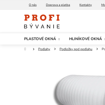
Prejsť
O nás
Doprava a platba
Kontakty
Mo
na
obsah
PLASTOVÉ OKNÁ
HLINÍKOVÉ OKNÁ
Domov
Podlahy
Podložky pod podlahu
P