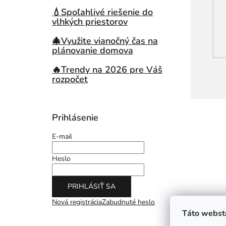
💧Spoľahlivé riešenie do
vlhkých priestorov
🎄Využite vianočný čas na
plánovanie domova
🔥Trendy na 2026 pre Váš
rozpočet
Prihlásenie
E-mail
Heslo
PRIHLÁSIŤ SA
Nová registrácia
Zabudnuté heslo
Táto webstr