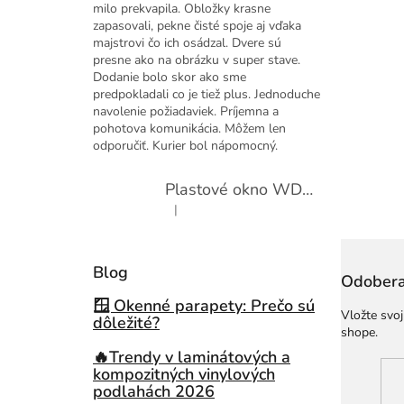
milo prekvapila. Obložky krasne
zapasovali, pekne čisté spoje aj vďaka
majstrovi čo ich osádzal. Dvere sú
presne ako na obrázku v super stave.
Dodanie bolo skor ako sme
predpokladali co je tiež plus. Jednoduche
navolenie požiadaviek. Príjemna a
pohotova komunikácia. Môžem len
odporučiť. Kurier bol nápomocný.
Plastové okno WDS 410x600 sklopné
|
Hodnotenie produktu je 5 z 5 hviezdičiek.
Blog
Odobera
🪟 Okenné parapety: Prečo sú
Vložte svo
dôležité?
shope.
🔥Trendy v laminátových a
kompozitných vinylových
podlahách 2026