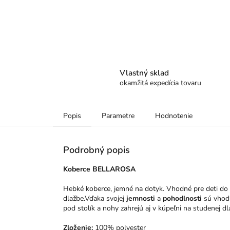
Vlastný sklad
okamžitá expedícia tovaru
Popis
Parametre
Hodnotenie
Podrobný popis
Koberce BELLAROSA
Hebké koberce, jemné na dotyk. Vhodné pre deti do de
dlažbe.Vďaka svojej
jemnosti
a
pohodlnosti
sú vhodn
pod stolík a nohy zahrejú aj v kúpeľni na studenej dl
Zloženie:
100% polyester