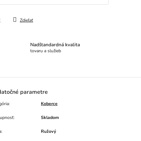
ť
Zdieľať
Nadštandardná kvalita
tovaru a služieb
atočné parametre
gória
:
Koberce
upnosť
:
Skladom
a
:
Ružový