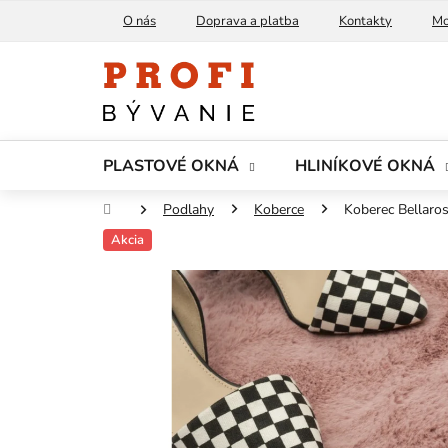
Prejsť
O nás
Doprava a platba
Kontakty
Mo
na
obsah
PLASTOVÉ OKNÁ
HLINÍKOVÉ OKNÁ
Domov
Podlahy
Koberce
Koberec Bellaro
Akcia