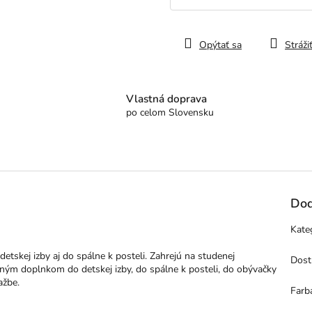
Jednotková
cena:
Opýtať sa
Stráži
Vlastná doprava
po celom Slovensku
Dod
Kate
tskej izby aj do spálne k posteli. Zahrejú na studenej
Dost
ým doplnkom do detskej izby, do spálne k posteli, do obývačky
ažbe.
Farb