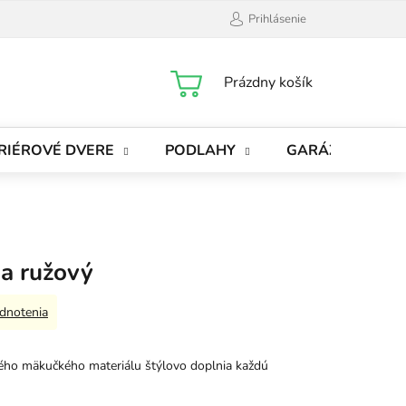
Prihlásenie
NÁKUPNÝ
Prázdny košík
KOŠÍK
RIÉROVÉ DVERE
PODLAHY
GARÁŽOVÉ BRÁ
sa ružový
dnotenia
ého mäkučkého materiálu štýlovo doplnia každú