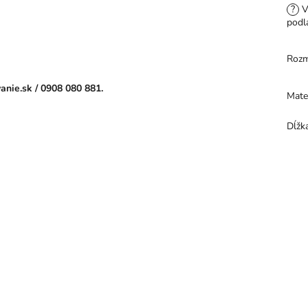
?
V
podl
Rozm
anie.sk /
0908 080 881.
Mate
Dĺžk