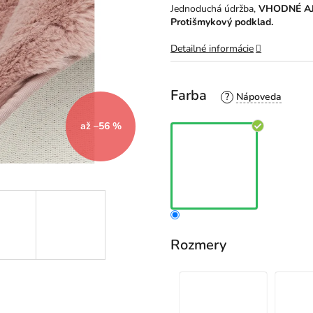
5
Jednoduchá údržba,
VHODNÉ AJ
hviezdičiek.
Protišmykový podklad.
Detailné informácie
Farba
?
až –56 %
Rozmery