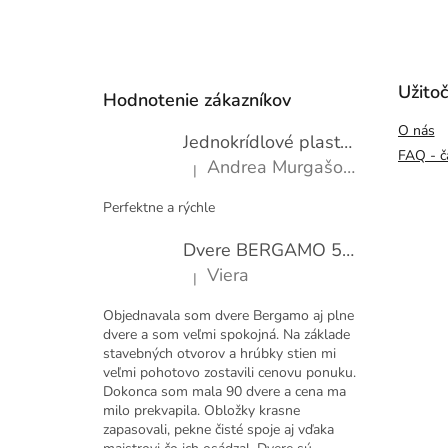
Z
á
p
Užito
Hodnotenie zákazníkov
ä
O nás
t
Jednokrídlové plastové okno WDS 600x1000
i
FAQ - č
Andrea Murgašová
|
e
Hodnotenie produktu je 5 z 5 hviezdičiek.
Perfektne a rýchle
Dvere BERGAMO 50 presklené bezfalcové EXTRA
Viera
|
Hodnotenie produktu je 5 z 5 hviezdičiek.
Objednavala som dvere Bergamo aj plne
dvere a som veľmi spokojná. Na základe
stavebných otvorov a hrúbky stien mi
veľmi pohotovo zostavili cenovu ponuku.
Dokonca som mala 90 dvere a cena ma
milo prekvapila. Obložky krasne
zapasovali, pekne čisté spoje aj vďaka