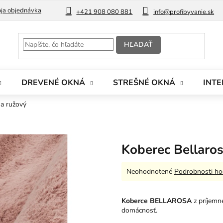
ja objednávka
Blog
+421 908 080 881
info@profibyvanie.sk
HĽADAŤ
DREVENÉ OKNÁ
STREŠNÉ OKNÁ
INTE
sa ružový
Koberec Bellaro
Priemerné
Neohodnotené
Podrobnosti ho
hodnotenie
produktu
je
Koberce BELLAROSA
z príjemn
0,0
domácnosť.
z