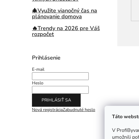
🎄Využite vianočný čas na
plánovanie domova
🔥Trendy na 2026 pre Váš
rozpočet
Prihlásenie
E-mail
Heslo
PRIHLÁSIŤ SA
Nová registrácia
Zabudnuté heslo
Táto webstr
V ProfiByva
umožnili po