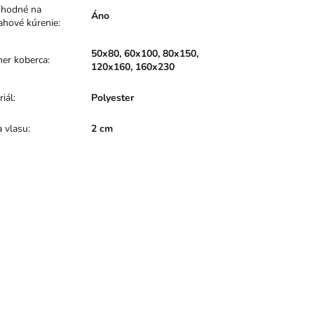
hodné na
Áno
ahové kúrenie
:
50x80, 60x100, 80x150,
er koberca
:
120x160, 160x230
riál
:
Polyester
a vlasu
:
2 cm