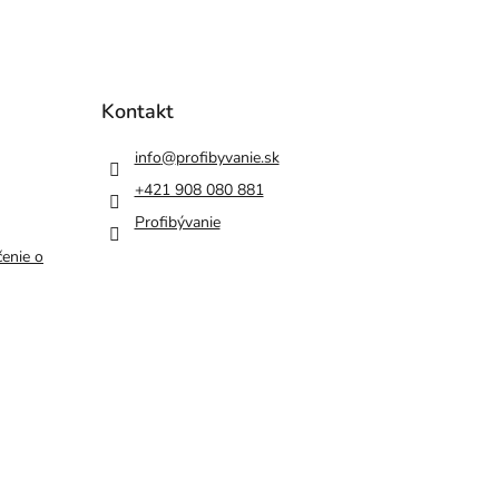
Kontakt
info
@
profibyvanie.sk
+421 908 080 881
Profibývanie
enie o