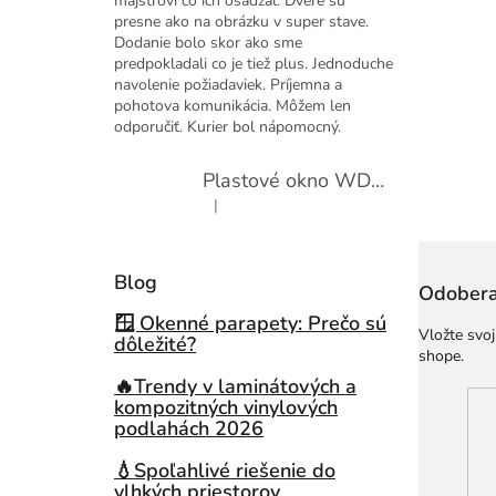
majstrovi čo ich osádzal. Dvere sú
presne ako na obrázku v super stave.
Dodanie bolo skor ako sme
predpokladali co je tiež plus. Jednoduche
navolenie požiadaviek. Príjemna a
pohotova komunikácia. Môžem len
odporučiť. Kurier bol nápomocný.
Plastové okno WDS 410x600 sklopné
|
Hodnotenie produktu je 5 z 5 hviezdičiek.
Blog
Odobera
🪟 Okenné parapety: Prečo sú
Vložte svo
dôležité?
shope.
🔥Trendy v laminátových a
kompozitných vinylových
podlahách 2026
💧Spoľahlivé riešenie do
vlhkých priestorov