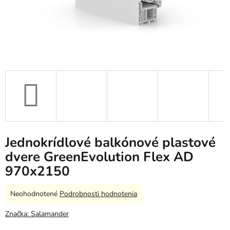
Jednokrídlové balkónové plastové
dvere GreenEvolution Flex AD
970x2150
Priemerné
Neohodnotené
Podrobnosti hodnotenia
hodnotenie
produktu
Značka:
Salamander
je