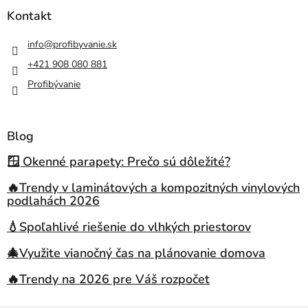
Kontakt
info
@
profibyvanie.sk
+421 908 080 881
Profibývanie
Blog
🪟 Okenné parapety: Prečo sú dôležité?
🔥Trendy v laminátových a kompozitných vinylových
podlahách 2026
💧Spoľahlivé riešenie do vlhkých priestorov
🎄Využite vianočný čas na plánovanie domova
🔥Trendy na 2026 pre Váš rozpočet