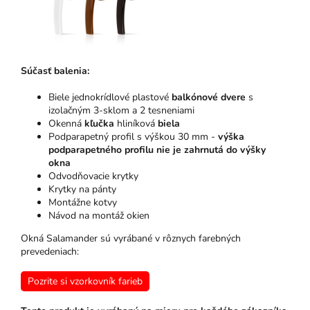
Súčasť balenia:
Biele jednokrídlové plastové
balkónové dvere
s
izolačným 3-sklom a 2 tesneniami
Okenná
kľučka
hliníková
biela
Podparapetný profil s výškou 30 mm -
výška
podparapetného profilu nie je zahrnutá do výšky
okna
Odvodňovacie krytky
Krytky na pánty
Montážne kotvy
Návod na montáž okien
Okná Salamander sú vyrábané v rôznych farebných
prevedeniach:
Pozrite si vzorkovník farieb