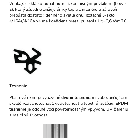
Vonkajšie sklá sú potiahnuté nízkoemisným povlakom (Low -
E), ktorý zásadne znižuje úniky tepla z interiéru a zároveň
prepúšťa dostatok denného svetla dnu. Izolačné 3-sklo
4/16Ar/4/16Ar/4 má koeficient prestupu tepla Ug=0,6 Wm2K.
Tesnenie
Plastové okno je vybavené
dvomi tesneniami
zabezpečujúcimi
skvelú vzduchotesnosť, vodotesnosť a tepelnú izoláciu.
EPDM
tesnenie
je odolné voči poveternostným vplyvom, UV žiareniu
a má dlhú životnosť.