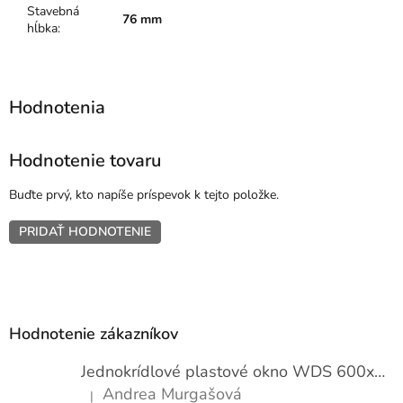
Stavebná
76 mm
hĺbka
:
Hodnotenie tovaru
Buďte prvý, kto napíše príspevok k tejto položke.
PRIDAŤ HODNOTENIE
Z
á
p
Hodnotenie zákazníkov
ä
t
Jednokrídlové plastové okno WDS 600x1000
i
Andrea Murgašová
|
Hodnotenie produktu je 5 z 5 hviezdičiek.