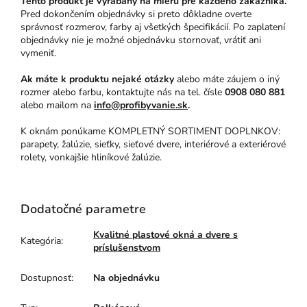
Tento produkt je vyrábaný na mieru pre každého zákazníka.
Pred dokončením objednávky si preto dôkladne overte
správnosť rozmerov, farby aj všetkých špecifikácií. Po zaplatení
objednávky nie je možné objednávku stornovať, vrátiť ani
vymeniť.
Ak máte k produktu nejaké otázky
alebo máte záujem o iný
rozmer alebo farbu, kontaktujte nás na tel. čísle
0908 080 881
alebo mailom na
info@profibyvanie.sk
.
K oknám ponúkame KOMPLETNÝ SORTIMENT DOPLNKOV:
parapety, žalúzie, sieťky, sieťové dvere, interiérové a exteriérové
rolety, vonkajšie hliníkové žalúzie.
Dodatočné parametre
Kvalitné plastové okná a dvere s
Kategória
:
príslušenstvom
Dostupnosť
:
Na objednávku