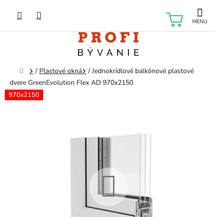
Prejsť
na
NÁKU
obsah
KOŠÍK
Domov
/
Plastové okná
/
Jednokrídlové balkónové plastové
dvere GreenEvolution Flex AD 970x2150
970x2150