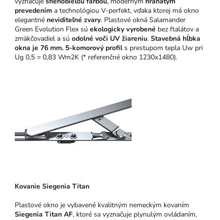
vyznačuje
snehobielou farbou
, moderným
hranatým
prevedením
a technológiou V-perfekt, vďaka ktorej má okno
elegantné
neviditeľné zvary
. Plastové okná Salamander
Green Evolution Flex sú
ekologicky vyrobené
bez ftalátov a
zmäkčovadiel a sú
odolné voči UV žiareniu
.
Stavebná hĺbka
okna je 76 mm.
5-komorový profil
s prestupom tepla Uw pri
Ug 0,5 = 0,83 Wm2K (* referenčné okno 1230x1480).
Kovanie Siegenia Titan
Plastové okno je vybavené kvalitným nemeckým kovaním
Siegenia Titan AF
, ktoré sa vyznačuje plynulým ovládaním,