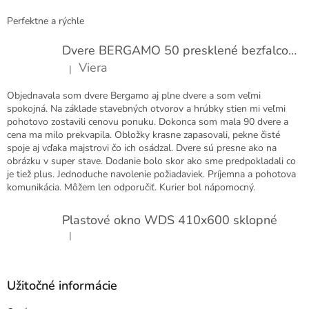
e
Perfektne a rýchle
Dvere BERGAMO 50 presklené bezfalcové EXTRA
Viera
|
Hodnotenie produktu je 5 z 5 hviezdičiek.
Objednavala som dvere Bergamo aj plne dvere a som veľmi
spokojná. Na základe stavebných otvorov a hrúbky stien mi veľmi
pohotovo zostavili cenovu ponuku. Dokonca som mala 90 dvere a
cena ma milo prekvapila. Obložky krasne zapasovali, pekne čisté
spoje aj vďaka majstrovi čo ich osádzal. Dvere sú presne ako na
obrázku v super stave. Dodanie bolo skor ako sme predpokladali co
je tiež plus. Jednoduche navolenie požiadaviek. Príjemna a pohotova
komunikácia. Môžem len odporučiť. Kurier bol nápomocný.
Plastové okno WDS 410x600 sklopné
|
Hodnotenie produktu je 5 z 5 hviezdičiek.
Užitočné informácie