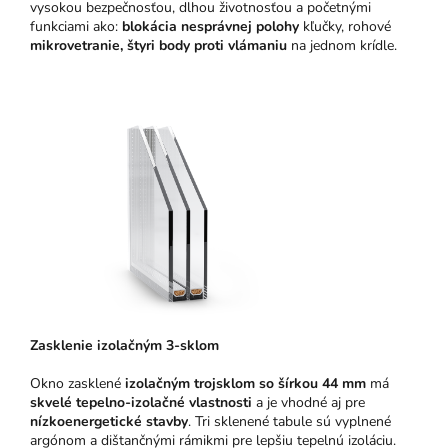
vysokou bezpečnosťou, dlhou životnosťou a početnými
funkciami ako:
blokácia nesprávnej polohy
kľučky, rohové
mikrovetranie,
štyri body proti vlámaniu
na jednom krídle.
Zasklenie izolačným 3-sklom
Okno zasklené
izolačným trojsklom so šírkou 44 mm
má
skvelé tepelno-izolačné vlastnosti
a je vhodné aj pre
nízkoenergetické stavby
. Tri sklenené tabule sú vyplnené
argónom a dištančnými rámikmi pre lepšiu tepelnú izoláciu.