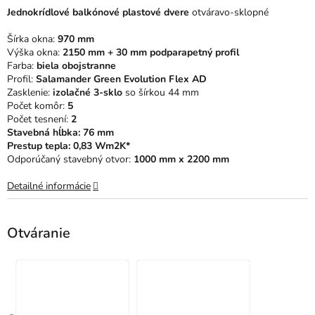
0,0
Jednokrídlové balkónové plastové dvere
otváravo-sklopné
z
5
Šírka okna:
970 mm
hviezdičiek.
Výška okna:
2150 mm + 30 mm podparapetný profil
Farba:
biela obojstranne
Profil:
Salamander Green Evolution Flex AD
Zasklenie:
izolačné 3-sklo
so šírkou 44 mm
Počet komôr:
5
Počet tesnení:
2
Stavebná hĺbka: 76 mm
Prestup tepla: 0,83 Wm2K*
Odporúčaný stavebný otvor:
1000 mm x 2200 mm
Detailné informácie
Otváranie