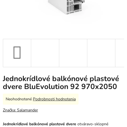
Jednokrídlové balkónové plastové
dvere BluEvolution 92 970x2050
Priemerné
Neohodnotené
Podrobnosti hodnotenia
hodnotenie
produktu
Značka:
Salamander
je
0,0
Jednokrídlové balkónové plastové dvere
otváravo-sklopné
z