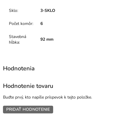
Sklo
:
3-SKLO
Počet komôr
:
6
Stavebná
92 mm
hĺbka
:
Hodnotenie tovaru
Buďte prvý, kto napíše príspevok k tejto položke.
PRIDAŤ HODNOTENIE
Z