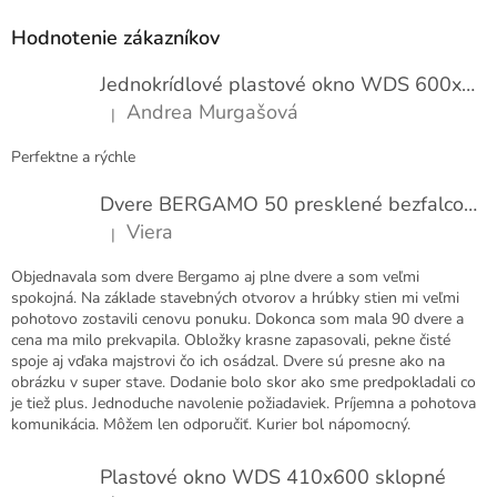
á
p
Hodnotenie zákazníkov
ä
t
Jednokrídlové plastové okno WDS 600x1000
i
Andrea Murgašová
|
e
Hodnotenie produktu je 5 z 5 hviezdičiek.
Perfektne a rýchle
Dvere BERGAMO 50 presklené bezfalcové EXTRA
Viera
|
Hodnotenie produktu je 5 z 5 hviezdičiek.
Objednavala som dvere Bergamo aj plne dvere a som veľmi
spokojná. Na základe stavebných otvorov a hrúbky stien mi veľmi
pohotovo zostavili cenovu ponuku. Dokonca som mala 90 dvere a
cena ma milo prekvapila. Obložky krasne zapasovali, pekne čisté
spoje aj vďaka majstrovi čo ich osádzal. Dvere sú presne ako na
obrázku v super stave. Dodanie bolo skor ako sme predpokladali co
je tiež plus. Jednoduche navolenie požiadaviek. Príjemna a pohotova
komunikácia. Môžem len odporučiť. Kurier bol nápomocný.
Plastové okno WDS 410x600 sklopné