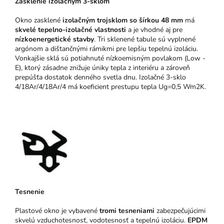
Zasklenie izolačným 3-sklom
Okno zasklené
izolačným trojsklom so šírkou 48 mm
má
skvelé tepelno-izolačné vlastnosti
a je vhodné aj pre
nízkoenergetické stavby
. Tri sklenené tabule sú vyplnené
argónom a dištančnými rámikmi pre lepšiu tepelnú izoláciu.
Vonkajšie sklá sú potiahnuté nízkoemisným povlakom (Low -
E), ktorý zásadne znižuje úniky tepla z interiéru a zároveň
prepúšťa dostatok denného svetla dnu. Izolačné 3-sklo
4/18Ar/4/18Ar/4 má koeficient prestupu tepla Ug=0,5 Wm2K.
Tesnenie
Plastové okno je vybavené
tromi tesneniami
zabezpečujúcimi
skvelú vzduchotesnosť, vodotesnosť a tepelnú izoláciu.
EPDM