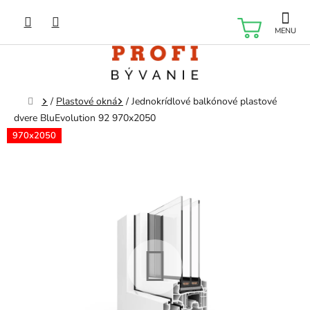
Prejsť
na
NÁKU
obsah
KOŠÍK
Domov
/
Plastové okná
/
Jednokrídlové balkónové plastové
dvere BluEvolution 92 970x2050
970x2050