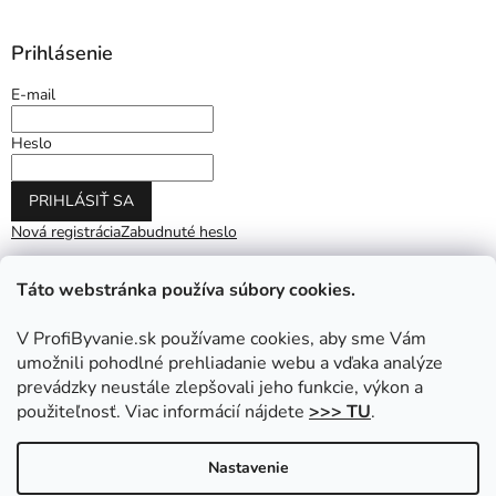
Prihlásenie
E-mail
Heslo
PRIHLÁSIŤ SA
Nová registrácia
Zabudnuté heslo
Táto webstránka používa súbory cookies.
V ProfiByvanie.sk používame cookies, aby sme Vám
umožnili pohodlné prehliadanie webu a vďaka analýze
prevádzky neustále zlepšovali jeho funkcie, výkon a
použiteľnosť. Viac informácií nájdete
>>> TU
.
Vytvoril Shoptet
|
Upravil Balkys
Nastavenie