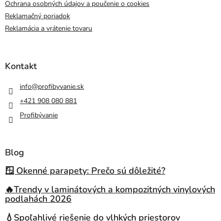
Ochrana osobných údajov a poučenie o cookies
Reklamačný poriadok
Reklamácia a vrátenie tovaru
Kontakt
info
@
profibyvanie.sk
+421 908 080 881
Profibývanie
Blog
🪟 Okenné parapety: Prečo sú dôležité?
🔥Trendy v laminátových a kompozitných vinylových
podlahách 2026
💧Spoľahlivé riešenie do vlhkých priestorov