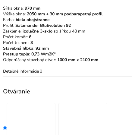
5
Šírka okna:
970 mm
hviezdičiek.
Výška okna:
2050 mm + 30 mm podparapetný profil
Farba:
biela obojstranne
Profil:
Salamander BluEvolution 92
Zasklenie:
izolačné 3-sklo
so šírkou 48 mm
Počet komôr:
6
Počet tesnení:
3
Stavebná hĺbka: 92 mm
Prestup tepla: 0,73 Wm2K*
Odporúčaný stavebný otvor:
1000 mm x 2100 mm
Detailné informácie
Otváranie