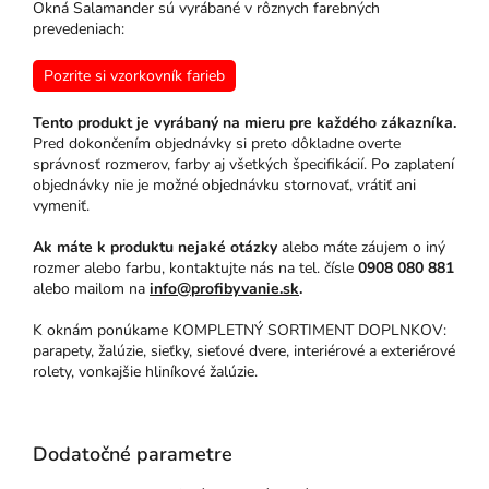
Okná Salamander sú vyrábané v rôznych farebných
prevedeniach:
Pozrite si vzorkovník farieb
Tento produkt je vyrábaný na mieru pre každého zákazníka.
Pred dokončením objednávky si preto dôkladne overte
správnosť rozmerov, farby aj všetkých špecifikácií. Po zaplatení
objednávky nie je možné objednávku stornovať, vrátiť ani
vymeniť.
Ak máte k produktu nejaké otázky
alebo máte záujem o iný
rozmer alebo farbu, kontaktujte nás na tel. čísle
0908 080 881
alebo mailom na
info@profibyvanie.sk
.
K oknám ponúkame KOMPLETNÝ SORTIMENT DOPLNKOV:
parapety, žalúzie, sieťky, sieťové dvere, interiérové a exteriérové
rolety, vonkajšie hliníkové žalúzie.
Dodatočné parametre