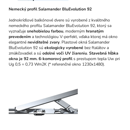
N
emeck
ý pro
fil Salamander BluEvolution 92
Jednokrídlové balkónové dvere sú vyrobené z kvalitného
nemeckého profilu Salamander BluEvolution 92, ktorý sa
vyznačuje
snehobielou farbou
, moderným
hranatým
prevedením
a technológiou V-perfekt, vďaka ktorej má okno
elegantné
neviditeľné zvary
. Plastové okná Salamander
BluEvolution 92 sú
ekologicky vyrobené
bez ftalátov a
zmäkčovadiel a sú
odolné voči UV žiareniu
.
Stavebná hĺbka
okna je 92 mm.
6-komorový profil
s prestupom tepla Uw pri
Ug 0,5 = 0,73 Wm2K (* referenčné okno 1230x1480).