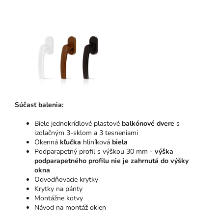
Súčasť balenia:
Biele jednokrídlové plastové
balkónové dvere
s
izolačným 3-sklom a 3 tesneniami
Okenná
kľučka
hliníková
biela
Podparapetný profil s výškou 30 mm -
výška
podparapetného profilu nie je zahrnutá do výšky
okna
Odvodňovacie krytky
Krytky na pánty
Montážne kotvy
Návod na montáž okien