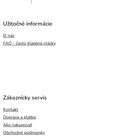
|
Hodnotenie produktu je 5 z 5 hviezdičiek.
Užitočné informácie
O nás
FAQ - často kladené otázky
Zákaznícky servis
Kontakt
Doprava a platba
Ako nakupovať
Obchodné podmienky