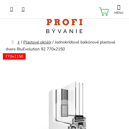
Prejsť
na
NÁKU
obsah
KOŠÍK
Domov
/
Plastové okná
/
Jednokrídlové balkónové plastové
dvere BluEvolution 92 770x2150
770x2150