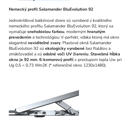
N
emeck
ý pro
fil Salamander BluEvolution 92
Jednokrídlové balkónové dvere sú vyrobené z kvalitného
nemeckého profilu Salamander BluEvolution 92, ktorý sa
vyznačuje
snehobielou farbou
, moderným
hranatým
prevedením
a technológiou V-perfekt, vďaka ktorej má okno
elegantné
neviditeľné zvary
. Plastové okná Salamander
BluEvolution 92 sú
ekologicky vyrobené
bez ftalátov a
zmäkčovadiel a sú
odolné voči UV žiareniu
.
Stavebná hĺbka
okna je 92 mm.
6-komorový profil
s prestupom tepla Uw pri
Ug 0,5 = 0,73 Wm2K (* referenčné okno 1230x1480).