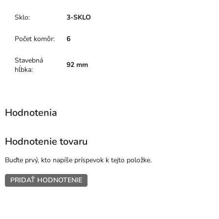
Sklo
:
3-SKLO
Počet komôr
:
6
Stavebná
92 mm
hĺbka
:
Hodnotenie tovaru
Buďte prvý, kto napíše príspevok k tejto položke.
PRIDAŤ HODNOTENIE
Z