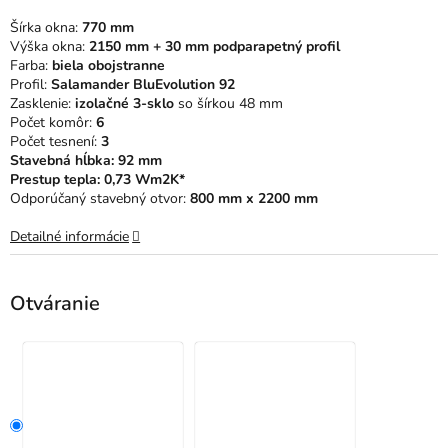
5
Šírka okna:
770 mm
hviezdičiek.
Výška okna:
2150 mm + 30 mm podparapetný profil
Farba:
biela obojstranne
Profil:
Salamander BluEvolution 92
Zasklenie:
izolačné 3-sklo
so šírkou 48 mm
Počet komôr:
6
Počet tesnení:
3
Stavebná hĺbka: 92 mm
Prestup tepla: 0,73 Wm2K*
Odporúčaný stavebný otvor:
800 mm x 2200 mm
Detailné informácie
Otváranie