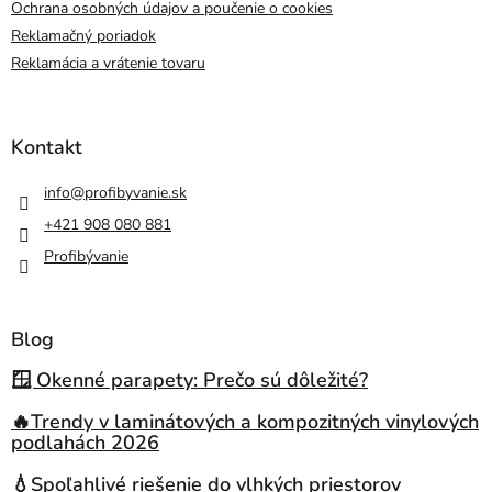
Ochrana osobných údajov a poučenie o cookies
Reklamačný poriadok
Reklamácia a vrátenie tovaru
Kontakt
info
@
profibyvanie.sk
+421 908 080 881
Profibývanie
Blog
🪟 Okenné parapety: Prečo sú dôležité?
🔥Trendy v laminátových a kompozitných vinylových
podlahách 2026
💧Spoľahlivé riešenie do vlhkých priestorov