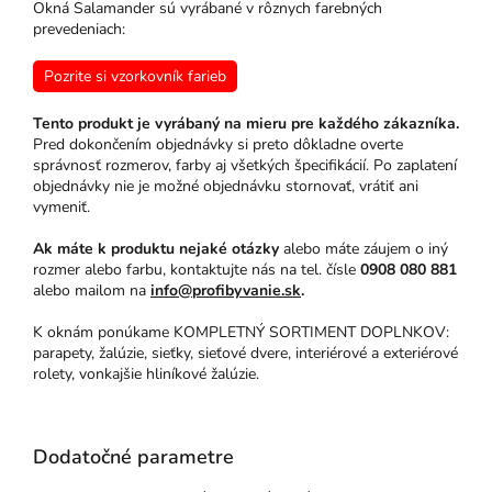
Okná Salamander sú vyrábané v rôznych farebných
prevedeniach:
Pozrite si vzorkovník farieb
Tento produkt je vyrábaný na mieru pre každého zákazníka.
Pred dokončením objednávky si preto dôkladne overte
správnosť rozmerov, farby aj všetkých špecifikácií. Po zaplatení
objednávky nie je možné objednávku stornovať, vrátiť ani
vymeniť.
Ak máte k produktu nejaké otázky
alebo máte záujem o iný
rozmer alebo farbu, kontaktujte nás na tel. čísle
0908 080 881
alebo mailom na
info@profibyvanie.sk
.
K oknám ponúkame KOMPLETNÝ SORTIMENT DOPLNKOV:
parapety, žalúzie, sieťky, sieťové dvere, interiérové a exteriérové
rolety, vonkajšie hliníkové žalúzie.
Dodatočné parametre