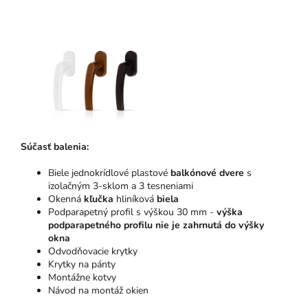
Súčasť balenia:
Biele jednokrídlové plastové
balkónové dvere
s
izolačným 3-sklom a 3 tesneniami
Okenná
kľučka
hliníková
biela
Podparapetný profil s výškou 30 mm -
výška
podparapetného profilu nie je zahrnutá do výšky
okna
Odvodňovacie krytky
Krytky na pánty
Montážne kotvy
Návod na montáž okien