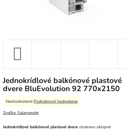
Jednokrídlové balkónové plastové
dvere BluEvolution 92 770x2150
Priemerné
Neohodnotené
Podrobnosti hodnotenia
hodnotenie
produktu
Značka:
Salamander
je
0,0
Jednokrídlové balkónové plastové dvere
otváravo-sklopné
z