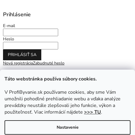
Prihlásenie
E-mail
Heslo
PRIHLÁSIŤ SA
Nová registrácia
Zabudnuté heslo
Táto webstránka používa súbory cookies.
V ProfiByvanie.sk používame cookies, aby sme Vám
umožnili pohodlné prehliadanie webu a vďaka analýze
prevádzky neustále zlepšovali jeho funkcie, výkon a
použiteľnosť. Viac informácií nájdete
>>> TU
.
Vytvoril Shoptet
|
Upravil Balkys
Nastavenie