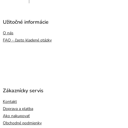
|
Hodnotenie produktu je 5 z 5 hviezdičiek.
Užitočné informácie
O nás
FAQ - často kladené otázky
Zákaznícky servis
Kontakt
Doprava a platba
Ako nakupovať
Obchodné podmienky