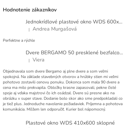
á
p
Hodnotenie zákazníkov
ä
t
Jednokrídlové plastové okno WDS 600x1000
i
Andrea Murgašová
|
e
Hodnotenie produktu je 5 z 5 hviezdičiek.
Perfektne a rýchle
Dvere BERGAMO 50 presklené bezfalcové EXTRA
Viera
|
Hodnotenie produktu je 5 z 5 hviezdičiek.
Objednavala som dvere Bergamo aj plne dvere a som veľmi
spokojná. Na základe stavebných otvorov a hrúbky stien mi veľmi
pohotovo zostavili cenovu ponuku. Dokonca som mala 90 dvere a
cena ma milo prekvapila. Obložky krasne zapasovali, pekne čisté
spoje aj vďaka majstrovi čo ich osádzal. Dvere sú presne ako na
obrázku v super stave. Dodanie bolo skor ako sme predpokladali co
je tiež plus. Jednoduche navolenie požiadaviek. Príjemna a pohotova
komunikácia. Môžem len odporučiť. Kurier bol nápomocný.
Plastové okno WDS 410x600 sklopné