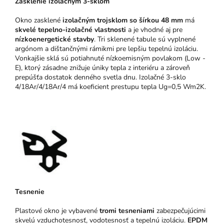
Zasklenie izolačným 3-sklom
Okno zasklené
izolačným trojsklom so šírkou 48 mm
má
skvelé tepelno-izolačné vlastnosti
a je vhodné aj pre
nízkoenergetické stavby
. Tri sklenené tabule sú vyplnené
argónom a dištančnými rámikmi pre lepšiu tepelnú izoláciu.
Vonkajšie sklá sú potiahnuté nízkoemisným povlakom (Low -
E), ktorý zásadne znižuje úniky tepla z interiéru a zároveň
prepúšťa dostatok denného svetla dnu. Izolačné 3-sklo
4/18Ar/4/18Ar/4 má koeficient prestupu tepla Ug=0,5 Wm2K.
Tesnenie
Plastové okno je vybavené
tromi tesneniami
zabezpečujúcimi
skvelú vzduchotesnosť, vodotesnosť a tepelnú izoláciu.
EPDM