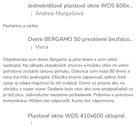
t
Jednokrídlové plastové okno WDS 600x1000
i
Andrea Murgašová
|
e
Hodnotenie produktu je 5 z 5 hviezdičiek.
Perfektne a rýchle
Dvere BERGAMO 50 presklené bezfalcové EXTRA
Viera
|
Hodnotenie produktu je 5 z 5 hviezdičiek.
Objednavala som dvere Bergamo aj plne dvere a som veľmi
spokojná. Na základe stavebných otvorov a hrúbky stien mi veľmi
pohotovo zostavili cenovu ponuku. Dokonca som mala 90 dvere a
cena ma milo prekvapila. Obložky krasne zapasovali, pekne čisté
spoje aj vďaka majstrovi čo ich osádzal. Dvere sú presne ako na
obrázku v super stave. Dodanie bolo skor ako sme predpokladali co
je tiež plus. Jednoduche navolenie požiadaviek. Príjemna a pohotova
komunikácia. Môžem len odporučiť. Kurier bol nápomocný.
Plastové okno WDS 410x600 sklopné
|
Hodnotenie produktu je 5 z 5 hviezdičiek.