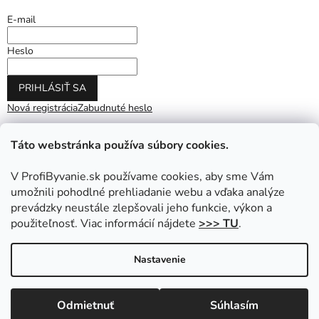
E-mail
Heslo
PRIHLÁSIŤ SA
Nová registrácia
Zabudnuté heslo
Táto webstránka používa súbory cookies.
V ProfiByvanie.sk používame cookies, aby sme Vám
umožnili pohodlné prehliadanie webu a vďaka analýze
prevádzky neustále zlepšovali jeho funkcie, výkon a
použiteľnosť. Viac informácií nájdete
>>> TU
.
Vytvoril Shoptet
|
Upravil Balkys
Nastavenie
Copyright 2026
ProfiByvanie.sk
. Všetky práva vyhradené.
Odmietnuť
Súhlasím
Upraviť nastavenie cookies
Prihláste sa do NEWSLETTRA a získajte zľavu na nákup.