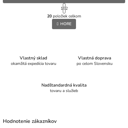
S
1
2
t
O
r
20
položiek celkom
v
á
l
HORE
n
á
k
o
d
v
a
a
c
n
i
i
e
Vlastný sklad
Vlastná doprava
e
p
okamžitá expedícia tovaru
po celom Slovensku
r
v
k
y
Nadštandardná kvalita
v
tovaru a služieb
ý
p
i
Z
s
á
u
p
Hodnotenie zákazníkov
ä