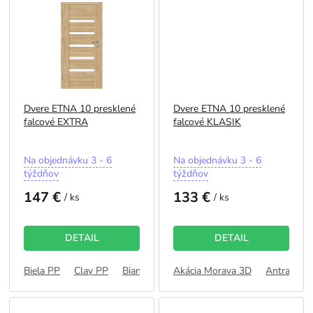
Dvere ETNA 10 presklené
Dvere ETNA 10 presklené
falcové EXTRA
falcové KLASIK
Priemerné
Priemerné
Na objednávku 3 - 6
Na objednávku 3 - 6
hodnotenie
hodnotenie
týždňov
týždňov
produktu
produktu
147 €
133 €
je
je
/ ks
/ ks
5,0
5,0
z
z
5
5
DETAIL
DETAIL
hviezdičiek.
hviezdičiek.
Biela PP
Clay PP
Bianco PP
Akácia Morava 3D
Dub Bavorský PP
Antracit 3
Dub Latt