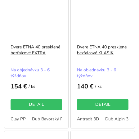
Dvere ETNA 40 presklené
Dvere ETNA 40 presklené
bezfalcové EXTRA
bezfalcové KLASIK
Priemerné
Priemerné
Na objednávku 3 - 6
Na objednávku 3 - 6
hodnotenie
hodnotenie
týždňov
týždňov
produktu
produktu
154 €
140 €
je
je
/ ks
/ ks
5,0
5,0
z
z
5
5
DETAIL
DETAIL
hviezdičiek.
hviezdičiek.
Clay PP
Dub Bavorský PP
Dub Latte PP
Antracit 3D
Sivá PP
Dub Alpin 3D
Dub C