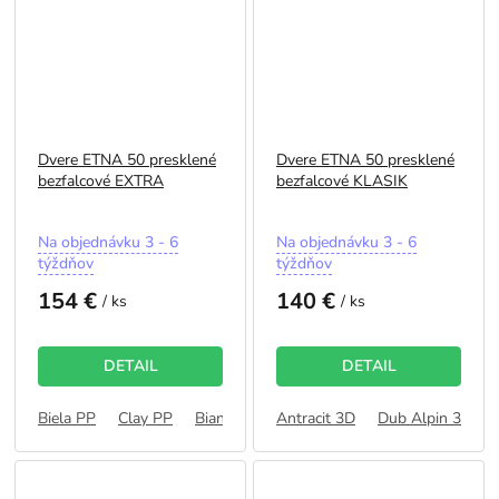
Dvere ETNA 50 presklené
Dvere ETNA 50 presklené
bezfalcové EXTRA
bezfalcové KLASIK
Priemerné
Priemerné
Na objednávku 3 - 6
Na objednávku 3 - 6
hodnotenie
hodnotenie
týždňov
týždňov
produktu
produktu
154 €
140 €
je
je
/ ks
/ ks
5,0
5,0
z
z
5
5
DETAIL
DETAIL
hviezdičiek.
hviezdičiek.
Biela PP
Clay PP
Bianco PP
Antracit 3D
Dub Bavorský PP
Dub Alpin 3D
Dub Latt