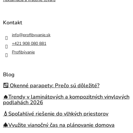
Kontakt
info
@
profibyvanie.sk
+421 908 080 881
Profibývanie
Blog
🪟 Okenné parapety: Prečo sú dôležité?
🔥Trendy v laminátových a kompozitných vinylových
podlahách 2026
💧Spoľahlivé riešenie do vlhkých priestorov
🎄Využite vianočný čas na plánovanie domova