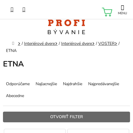
Prejsť
na
NÁKU
obsah
KOŠÍK
Domov
/
Interiérové dvere
/
Interiérové dvere
/
VOSTER
/
ETNA
ETNA
R
a
Odporúčame
Najlacnejšie
Najdrahšie
Najpredávanejšie
d
e
Abecedne
n
i
e
OTVORIŤ FILTER
p
r
V