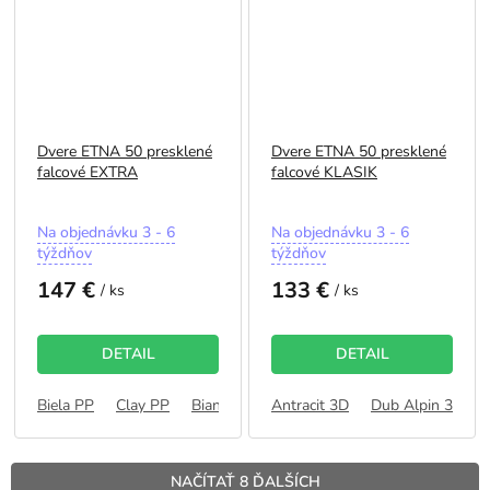
Dvere ETNA 50 presklené
Dvere ETNA 50 presklené
falcové EXTRA
falcové KLASIK
Priemerné
Priemerné
Na objednávku 3 - 6
Na objednávku 3 - 6
hodnotenie
hodnotenie
týždňov
týždňov
produktu
produktu
147 €
133 €
je
je
/ ks
/ ks
5,0
5,0
z
z
5
5
DETAIL
DETAIL
hviezdičiek.
hviezdičiek.
Biela PP
Clay PP
Bianco PP
Antracit 3D
Dub Bavorský PP
Dub Alpin 3D
Dub Latt
NAČÍTAŤ 8 ĎALŠÍCH