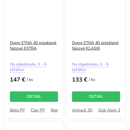
Dvere ETNA 40 presklené
Dvere ETNA 40 presklené
falcové EXTRA
falcové KLASIK
Priemerné
Priemerné
Na objednávku 3 - 6
Na objednávku 3 - 6
hodnotenie
hodnotenie
týždňov
týždňov
produktu
produktu
147 €
133 €
je
je
/ ks
/ ks
5,0
5,0
z
z
5
5
DETAIL
DETAIL
hviezdičiek.
hviezdičiek.
Biela PP
Clay PP
Bianco PP
Antracit 3D
Dub Bavorský PP
Dub Alpin 3D
Dub Latt