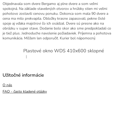
Objednavala som dvere Bergamo aj plne dvere a som veľmi
spokojná. Na základe stavebných otvorov a hrúbky stien mi veľmi
pohotovo zostavili cenovu ponuku. Dokonca som mala 90 dvere a
cena ma milo prekvapila. Obložky krasne zapasovali, pekne čisté
spoje aj vďaka majstrovi čo ich osádzal. Dvere sú presne ako na
obrázku v super stave. Dodanie bolo skor ako sme predpokladali co
je tiež plus. Jednoduche navolenie požiadaviek. Príjemna a pohotova
komunikácia. Môžem len odporučiť. Kurier bol nápomocný.
Plastové okno WDS 410x600 sklopné
|
Hodnotenie produktu je 5 z 5 hviezdičiek.
Užitočné informácie
O nás
FAQ - často kladené otázky