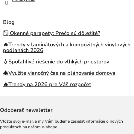
Blog
🪟 Okenné parapety: Prečo sú dôležité?
🔥Trendy v laminátových a kompozitných vinylových
podlahách 2026
💧Spoľahlivé riešenie do vlhkých priestorov
🎄Využite vianočný čas na plánovanie domova
🔥Trendy na 2026 pre Váš rozpočet
Odoberať newsletter
Vložte svoj e-mail a my Vám budeme zasielať informácie o nových
produktoch na našom e-shope.