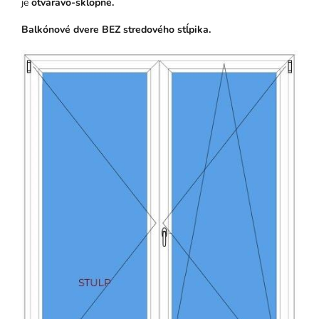
je
otváravo-sklopné.
Balkónové dvere BEZ stredového stĺpika.