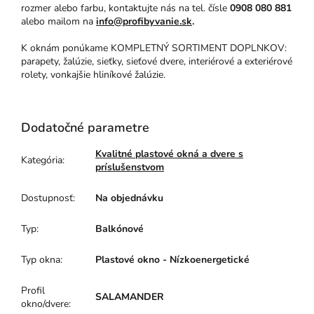
rozmer alebo farbu, kontaktujte nás na tel. čísle
0908 080 881
alebo mailom na
info@profibyvanie.sk
.
K oknám ponúkame KOMPLETNÝ SORTIMENT DOPLNKOV:
parapety, žalúzie, sieťky, sieťové dvere, interiérové a exteriérové
rolety, vonkajšie hliníkové žalúzie.
Dodatočné parametre
Kvalitné plastové okná a dvere s
Kategória
:
príslušenstvom
Dostupnosť
:
Na objednávku
Typ
:
Balkónové
Typ okna
:
Plastové okno - Nízkoenergetické
Profil
SALAMANDER
okno/dvere
: