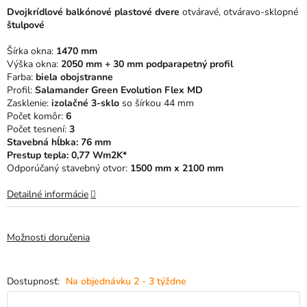
0,0
Dvojkrídlové balkónové plastové dvere
otváravé, otváravo-sklopné
z
štulpové
5
hviezdičiek.
Šírka okna:
1470 mm
Výška okna:
20
50 mm + 30 mm podparapetný profil
Farba:
biela obojstranne
Profil:
Salamander Green Evolution Flex MD
Zasklenie:
izolačné 3-sklo
so šírkou 44 mm
Počet komôr:
6
Počet tesnení:
3
Stavebná hĺbka: 76 mm
Prestup tepla: 0,77 Wm2K*
Odporúčaný stavebný otvor:
1500 mm x 2100 mm
Detailné informácie
Možnosti doručenia
Na objednávku 2 - 3 týždne