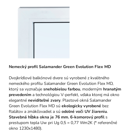
N
emeck
ý pro
fil Salamander Green Evolution Flex MD
Dvojkrídlové balkónové dvere sú vyrobené z kvalitného
nemeckého profilu Salamander Green Evolution Flex MD,
ktorý sa vyznačuje
snehobielou farbou
, moderným
hranatým
prevedením
a technológiou V-perfekt, vďaka ktorej má okno
elegantné
neviditeľné zvary
. Plastové okná Salamander
Green Evolution Flex MD sú
ekologicky vyrobené
bez
ftalátov a zmäkčovadiel a sú
odolné voči UV žiareniu
.
Stavebná hĺbka okna je 76 mm.
6-komorový profil
s
prestupom tepla Uw pri Ug 0,5 = 0,77 Wm2K (* referenčné
okno 1230x1480).