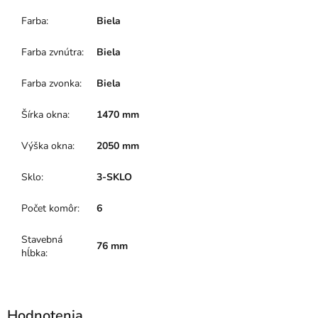
Farba
:
Biela
Farba zvnútra
:
Biela
Farba zvonka
:
Biela
Šírka okna
:
1470 mm
Výška okna
:
2050 mm
Sklo
:
3-SKLO
Počet komôr
:
6
Stavebná
76 mm
hĺbka
: