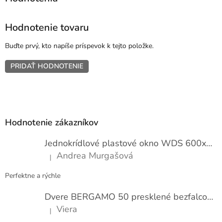
Hodnotenie tovaru
Buďte prvý, kto napíše príspevok k tejto položke.
PRIDAŤ HODNOTENIE
Z
á
p
Hodnotenie zákazníkov
ä
t
Jednokrídlové plastové okno WDS 600x1000
i
Andrea Murgašová
|
e
Hodnotenie produktu je 5 z 5 hviezdičiek.
Perfektne a rýchle
Dvere BERGAMO 50 presklené bezfalcové EXTRA
Viera
|
Hodnotenie produktu je 5 z 5 hviezdičiek.