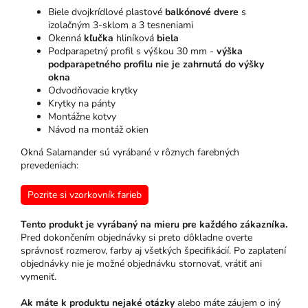
Biele dvojkrídlové plastové
balkónové dvere
s
izolačným 3-sklom a 3 tesneniami
Okenná
kľučka
hliníková
biela
Podparapetný profil s výškou 30 mm -
výška
podparapetného profilu nie je zahrnutá do výšky
okna
Odvodňovacie krytky
Krytky na pánty
Montážne kotvy
Návod na montáž okien
Okná Salamander sú vyrábané v rôznych farebných
prevedeniach:
Pozrite si vzorkovník farieb
Tento produkt je vyrábaný na mieru pre každého zákazníka.
Pred dokončením objednávky si preto dôkladne overte
správnosť rozmerov, farby aj všetkých špecifikácií. Po zaplatení
objednávky nie je možné objednávku stornovať, vrátiť ani
vymeniť.
Ak máte k produktu nejaké otázky
alebo máte záujem o iný