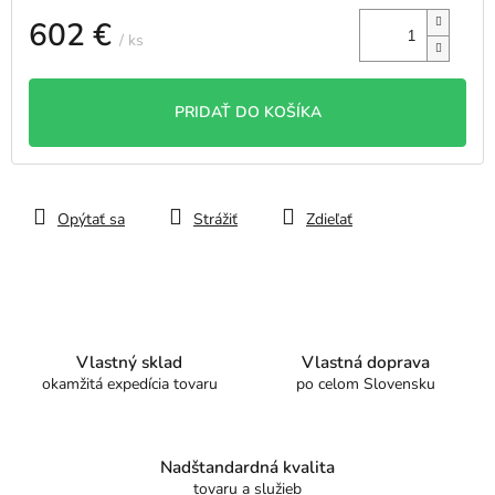
602 €
/ ks
Jednotková
cena:
PRIDAŤ DO KOŠÍKA
Opýtať sa
Strážiť
Zdieľať
Vlastný sklad
Vlastná doprava
okamžitá expedícia tovaru
po celom Slovensku
Nadštandardná kvalita
tovaru a služieb