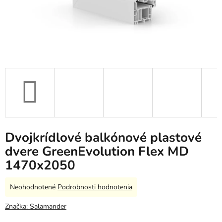
Dvojkrídlové balkónové plastové
dvere GreenEvolution Flex MD
1470x2050
Priemerné
Neohodnotené
Podrobnosti hodnotenia
hodnotenie
produktu
Značka:
Salamander
je