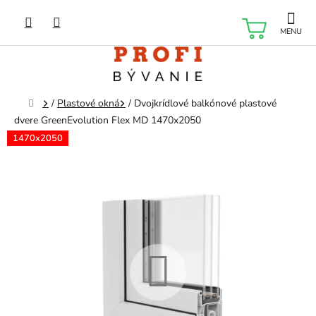
Prejsť
na
NÁKU
obsah
KOŠÍK
Domov
/
Plastové okná
/
Dvojkrídlové balkónové plastové
dvere GreenEvolution Flex MD 1470x2050
1470x2050