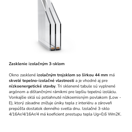
Zasklenie izolačným 3-sklom
Okno zasklené
izolačným trojsklom so šírkou 44 mm
má
skvelé tepelno-izolačné vlastnosti
a je vhodné aj pre
nízkoenergetické stavby
. Tri sklenené tabule sú vyplnené
argónom a dištančnými rámikmi pre lepšiu tepelnú izoláciu.
Vonkajšie sklá sú potiahnuté nízkoemisným povlakom (Low -
E), ktorý zásadne znižuje úniky tepla z interiéru a zároveň
prepúšťa dostatok denného svetla dnu. Izolačné 3-sklo
4/16Ar/4/16Ar/4 má koeficient prestupu tepla Ug=0,6 Wm2K.