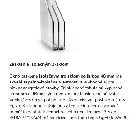
Zasklenie izolačným 3-sklom
Okno zasklené
izolačným trojsklom so šírkou 48 mm
má
skvelé tepelno-izolačné vlastnosti
a je vhodné aj pre
nízkoenergetické stavby
. Tri sklenené tabule sú vyplnené
argónom a dištančnými rámikmi pre lepšiu tepelnú izoláciu.
Vonkajšie sklá sú potiahnuté nízkoemisným povlakom (Low -
E), ktorý zásadne znižuje úniky tepla z interiéru a zároveň
prepúšťa dostatok denného svetla dnu. Izolačné 3-sklo
4/18Ar/4/18Ar/4 má koeficient prestupu tepla Ug=0,5 Wm2K.