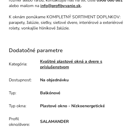
rozmer alebo farbu, kontaktujte nás na tel. čísle
0908 080 881
alebo mailom na
info@profibyvanie.sk
.
K oknám ponúkame KOMPLETNÝ SORTIMENT DOPLNKOV:
parapety, žalúzie, sieťky, sieťové dvere, interiérové a exteriérové
rolety, vonkajšie hliníkové žalúzie.
Dodatočné parametre
Kvalitné plastové okná a dvere s
Kategória
:
príslušenstvom
Dostupnosť
:
Na objednávku
Typ
:
Balkónové
Typ okna
:
Plastové okno - Nízkoenergetické
Profil
SALAMANDER
okno/dvere
: