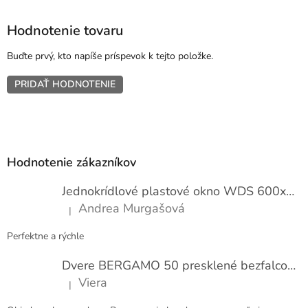
Hodnotenie tovaru
Buďte prvý, kto napíše príspevok k tejto položke.
PRIDAŤ HODNOTENIE
Z
á
p
Hodnotenie zákazníkov
ä
t
Jednokrídlové plastové okno WDS 600x1000
i
Andrea Murgašová
|
e
Hodnotenie produktu je 5 z 5 hviezdičiek.
Perfektne a rýchle
Dvere BERGAMO 50 presklené bezfalcové EXTRA
Viera
|
Hodnotenie produktu je 5 z 5 hviezdičiek.