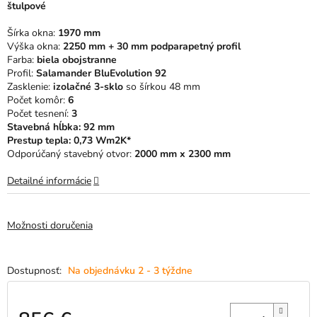
štulpové
5
hviezdičiek.
Šírka okna:
1970 mm
Výška okna:
2250 mm + 30 mm podparapetný profil
Farba:
biela obojstranne
Profil:
Salamander BluEvolution 92
Zasklenie:
izolačné 3-sklo
so šírkou 48 mm
Počet komôr:
6
Počet tesnení:
3
Stavebná hĺbka: 92 mm
Prestup tepla: 0,73 Wm2K*
Odporúčaný stavebný otvor:
2000 mm x 2300 mm
Detailné informácie
Možnosti doručenia
Na objednávku 2 - 3 týždne