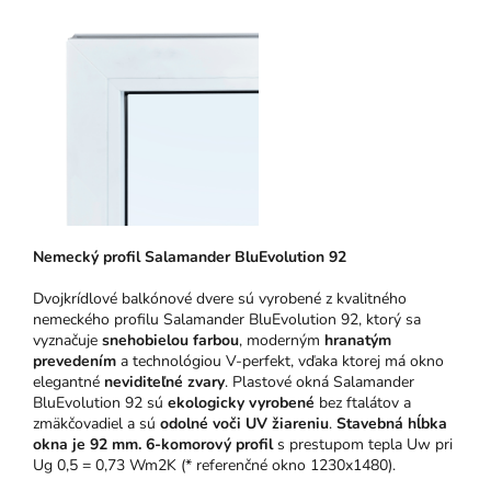
N
emeck
ý pro
fil Salamander BluEvolution 92
Dvojkrídlové balkónové dvere sú vyrobené z kvalitného
nemeckého profilu Salamander BluEvolution 92, ktorý sa
vyznačuje
snehobielou farbou
, moderným
hranatým
prevedením
a technológiou V-perfekt, vďaka ktorej má okno
elegantné
neviditeľné zvary
. Plastové okná Salamander
BluEvolution 92 sú
ekologicky vyrobené
bez ftalátov a
zmäkčovadiel a sú
odolné voči UV žiareniu
.
Stavebná hĺbka
okna je 92 mm.
6-komorový profil
s prestupom tepla Uw pri
Ug 0,5 = 0,73 Wm2K (* referenčné okno 1230x1480).