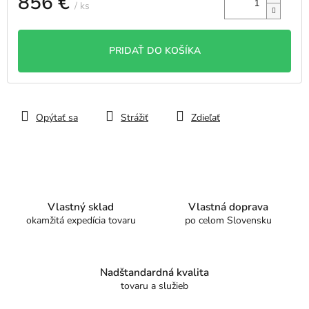
856 €
/ ks
Jednotková
cena:
PRIDAŤ DO KOŠÍKA
Opýtať sa
Strážiť
Zdieľať
Vlastný sklad
Vlastná doprava
okamžitá expedícia tovaru
po celom Slovensku
Nadštandardná kvalita
tovaru a služieb