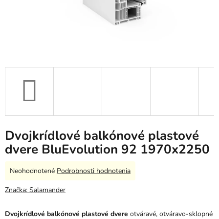
Dvojkrídlové balkónové plastové
dvere BluEvolution 92 1970x2250
Priemerné
Neohodnotené
Podrobnosti hodnotenia
hodnotenie
produktu
Značka:
Salamander
je
0,0
Dvojkrídlové balkónové plastové dvere
otváravé, otváravo-sklopné
z