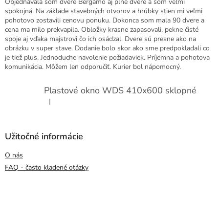
Objednavala som dvere Bergamo aj plne dvere a som veľmi
spokojná. Na základe stavebných otvorov a hrúbky stien mi veľmi
pohotovo zostavili cenovu ponuku. Dokonca som mala 90 dvere a
cena ma milo prekvapila. Obložky krasne zapasovali, pekne čisté
spoje aj vďaka majstrovi čo ich osádzal. Dvere sú presne ako na
obrázku v super stave. Dodanie bolo skor ako sme predpokladali co
je tiež plus. Jednoduche navolenie požiadaviek. Príjemna a pohotova
komunikácia. Môžem len odporučiť. Kurier bol nápomocný.
Plastové okno WDS 410x600 sklopné
|
Hodnotenie produktu je 5 z 5 hviezdičiek.
Užitočné informácie
O nás
FAQ - často kladené otázky