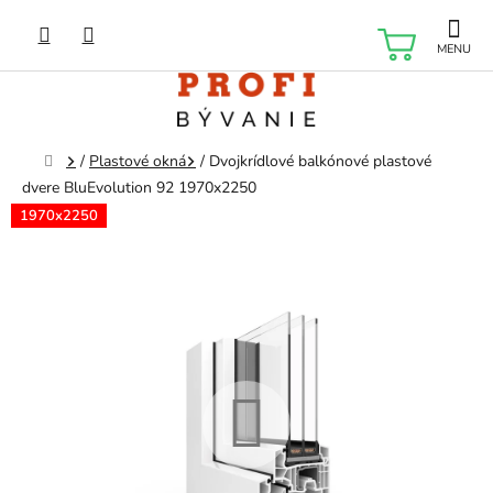
Prejsť
na
NÁKU
obsah
KOŠÍK
Domov
/
Plastové okná
/
Dvojkrídlové balkónové plastové
dvere BluEvolution 92 1970x2250
1970x2250