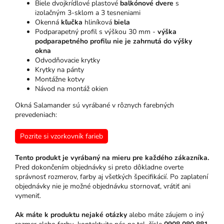
Biele dvojkrídlové plastové
balkónové dvere
s
izolačným 3-sklom a 3 tesneniami
Okenná
kľučka
hliníková
biela
Podparapetný profil s výškou 30 mm -
výška
podparapetného profilu nie je zahrnutá do výšky
okna
Odvodňovacie krytky
Krytky na pánty
Montážne kotvy
Návod na montáž okien
Okná Salamander sú vyrábané v rôznych farebných
prevedeniach:
Pozrite si vzorkovník farieb
Tento produkt je vyrábaný na mieru pre každého zákazníka.
Pred dokončením objednávky si preto dôkladne overte
správnosť rozmerov, farby aj všetkých špecifikácií. Po zaplatení
objednávky nie je možné objednávku stornovať, vrátiť ani
vymeniť.
Ak máte k produktu nejaké otázky
alebo máte záujem o iný