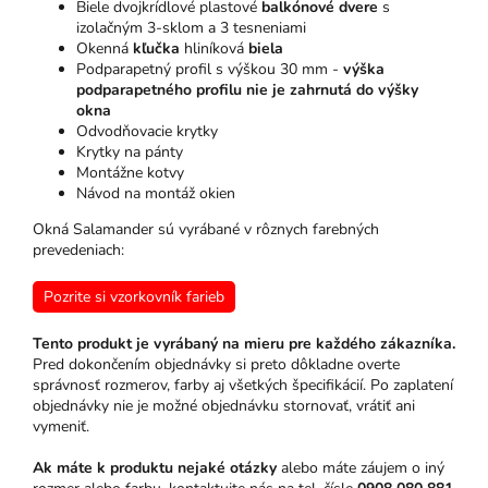
Biele dvojkrídlové plastové
balkónové dvere
s
izolačným 3-sklom a 3 tesneniami
Okenná
kľučka
hliníková
biela
Podparapetný profil s výškou 30 mm -
výška
podparapetného profilu nie je zahrnutá do výšky
okna
Odvodňovacie krytky
Krytky na pánty
Montážne kotvy
Návod na montáž okien
Okná Salamander sú vyrábané v rôznych farebných
prevedeniach:
Pozrite si vzorkovník farieb
Tento produkt je vyrábaný na mieru pre každého zákazníka.
Pred dokončením objednávky si preto dôkladne overte
správnosť rozmerov, farby aj všetkých špecifikácií. Po zaplatení
objednávky nie je možné objednávku stornovať, vrátiť ani
vymeniť.
Ak máte k produktu nejaké otázky
alebo máte záujem o iný