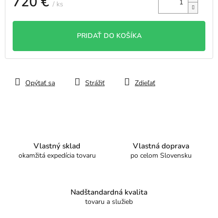
720 €
/ ks
Jednotková
cena:
PRIDAŤ DO KOŠÍKA
Opýtať sa
Strážiť
Zdieľať
Vlastný sklad
Vlastná doprava
okamžitá expedícia tovaru
po celom Slovensku
Nadštandardná kvalita
tovaru a služieb