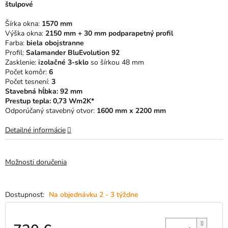
štulpové
5
hviezdičiek.
Šírka okna:
1570 mm
Výška okna:
2150 mm + 30 mm podparapetný profil
Farba:
biela obojstranne
Profil:
Salamander BluEvolution 92
Zasklenie:
izolačné 3-sklo
so šírkou 48 mm
Počet komôr:
6
Počet tesnení:
3
Stavebná hĺbka: 92 mm
Prestup tepla: 0,73 Wm2K*
Odporúčaný stavebný otvor:
1600 mm x 2200 mm
Detailné informácie
Možnosti doručenia
Na objednávku 2 - 3 týždne