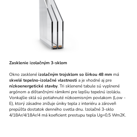
Zasklenie izolačným 3-sklom
Okno zasklené
izolačným trojsklom so šírkou 48 mm
má
skvelé tepelno-izolačné vlastnosti
a je vhodné aj pre
nízkoenergetické stavby
. Tri sklenené tabule sú vyplnené
argónom a dištančnými rámikmi pre lepšiu tepelnú izoláciu.
Vonkajšie sklá sú potiahnuté nízkoemisným povlakom (Low -
E), ktorý zásadne znižuje úniky tepla z interiéru a zároveň
prepúšťa dostatok denného svetla dnu. Izolačné 3-sklo
4/18Ar/4/18Ar/4 má koeficient prestupu tepla Ug=0,5 Wm2K.