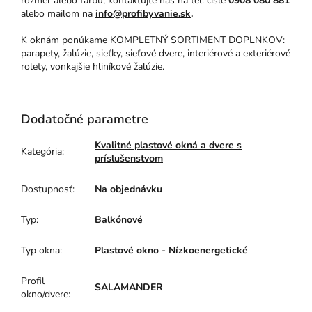
rozmer alebo farbu, kontaktujte nás na tel. čísle
0908 080 881
alebo mailom na
info@profibyvanie.sk
.
K oknám ponúkame KOMPLETNÝ SORTIMENT DOPLNKOV:
parapety, žalúzie, sieťky, sieťové dvere, interiérové a exteriérové
rolety, vonkajšie hliníkové žalúzie.
Dodatočné parametre
Kvalitné plastové okná a dvere s
Kategória
:
príslušenstvom
Dostupnosť
:
Na objednávku
Typ
:
Balkónové
Typ okna
:
Plastové okno - Nízkoenergetické
Profil
SALAMANDER
okno/dvere
: