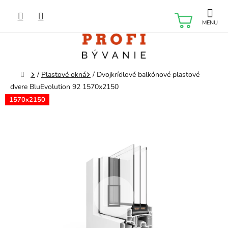
Prejsť
na
NÁKU
obsah
KOŠÍK
Domov
/
Plastové okná
/
Dvojkrídlové balkónové plastové
dvere BluEvolution 92 1570x2150
1570x2150