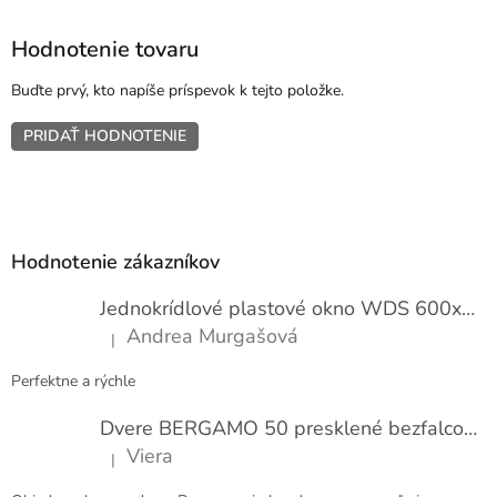
Hodnotenie tovaru
Buďte prvý, kto napíše príspevok k tejto položke.
PRIDAŤ HODNOTENIE
Z
á
p
Hodnotenie zákazníkov
ä
t
Jednokrídlové plastové okno WDS 600x1000
i
Andrea Murgašová
|
e
Hodnotenie produktu je 5 z 5 hviezdičiek.
Perfektne a rýchle
Dvere BERGAMO 50 presklené bezfalcové EXTRA
Viera
|
Hodnotenie produktu je 5 z 5 hviezdičiek.