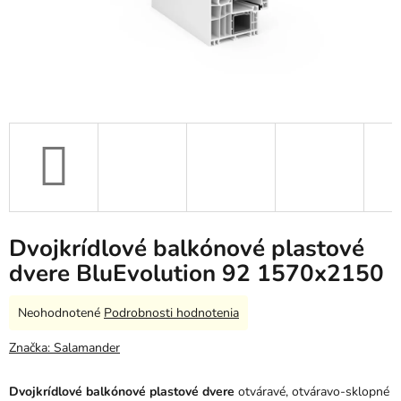
Dvojkrídlové balkónové plastové
dvere BluEvolution 92 1570x2150
Priemerné
Neohodnotené
Podrobnosti hodnotenia
hodnotenie
produktu
Značka:
Salamander
je
0,0
Dvojkrídlové balkónové plastové dvere
otváravé, otváravo-sklopné
z