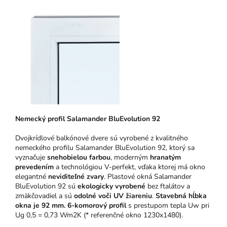
N
emeck
ý pro
fil Salamander BluEvolution 92
Dvojkrídlové balkónové dvere sú vyrobené z kvalitného
nemeckého profilu Salamander BluEvolution 92, ktorý sa
vyznačuje
snehobielou farbou
, moderným
hranatým
prevedením
a technológiou V-perfekt, vďaka ktorej má okno
elegantné
neviditeľné zvary
. Plastové okná Salamander
BluEvolution 92 sú
ekologicky vyrobené
bez ftalátov a
zmäkčovadiel a sú
odolné voči UV žiareniu
.
Stavebná hĺbka
okna je 92 mm.
6-komorový profil
s prestupom tepla Uw pri
Ug 0,5 = 0,73 Wm2K (* referenčné okno 1230x1480).