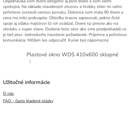
Objednavala som dvere Bergamo aj plne dvere a som veľmi
spokojná. Na základe stavebných otvorov a hrúbky stien mi veľmi
pohotovo zostavili cenovu ponuku. Dokonca som mala 90 dvere a
cena ma milo prekvapila. Obložky krasne zapasovali, pekne čisté
spoje aj vďaka majstrovi čo ich osádzal. Dvere sú presne ako na
obrázku v super stave. Dodanie bolo skor ako sme predpokladali co
je tiež plus. Jednoduche navolenie požiadaviek. Príjemna a pohotova
komunikácia. Môžem len odporučiť. Kurier bol nápomocný.
Plastové okno WDS 410x600 sklopné
|
Hodnotenie produktu je 5 z 5 hviezdičiek.
Užitočné informácie
O nás
FAQ - často kladené otázky