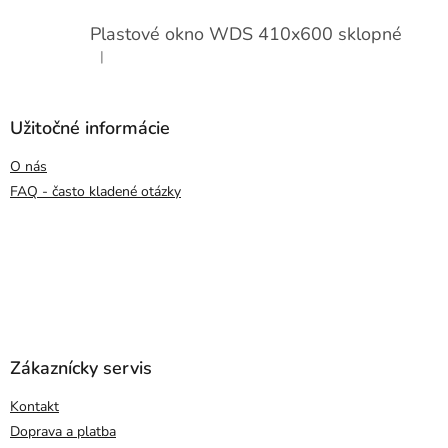
Plastové okno WDS 410x600 sklopné
|
Hodnotenie produktu je 5 z 5 hviezdičiek.
Užitočné informácie
O nás
FAQ - často kladené otázky
Zákaznícky servis
Kontakt
Doprava a platba