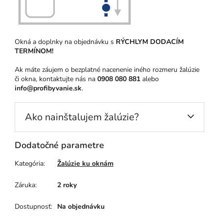
Okná a doplnky na objednávku s
RÝCHLYM DODACÍM
TERMÍNOM!
Ak máte záujem o bezplatné nacenenie iného rozmeru žalúzie
či okna, kontaktujte nás na
0908 080 881
alebo
info@profibyvanie.sk
.
Ako nainštalujem žalúzie?
Dodatočné parametre
Kategória
:
Žalúzie ku oknám
Záruka
:
2 roky
Dostupnosť
:
Na objednávku