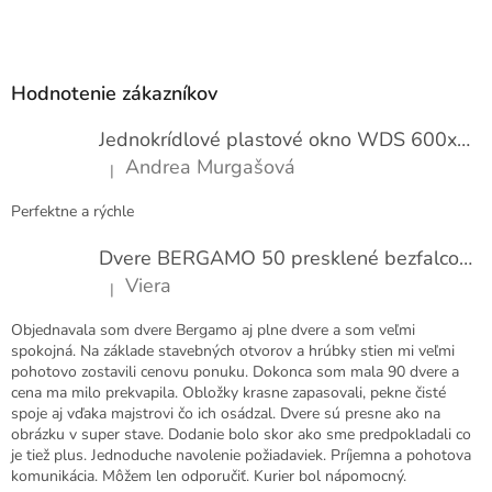
Z
á
p
Hodnotenie zákazníkov
ä
t
Jednokrídlové plastové okno WDS 600x1000
i
Andrea Murgašová
|
e
Hodnotenie produktu je 5 z 5 hviezdičiek.
Perfektne a rýchle
Dvere BERGAMO 50 presklené bezfalcové EXTRA
Viera
|
Hodnotenie produktu je 5 z 5 hviezdičiek.
Objednavala som dvere Bergamo aj plne dvere a som veľmi
spokojná. Na základe stavebných otvorov a hrúbky stien mi veľmi
pohotovo zostavili cenovu ponuku. Dokonca som mala 90 dvere a
cena ma milo prekvapila. Obložky krasne zapasovali, pekne čisté
spoje aj vďaka majstrovi čo ich osádzal. Dvere sú presne ako na
obrázku v super stave. Dodanie bolo skor ako sme predpokladali co
je tiež plus. Jednoduche navolenie požiadaviek. Príjemna a pohotova
komunikácia. Môžem len odporučiť. Kurier bol nápomocný.