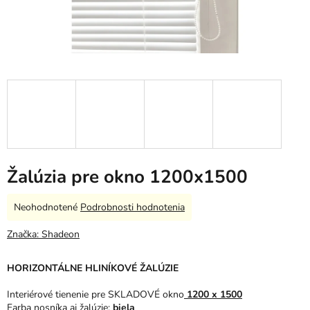
Žalúzia pre okno 1200x1500
Priemerné
Neohodnotené
Podrobnosti hodnotenia
hodnotenie
produktu
Značka:
Shadeon
je
0,0
HORIZONTÁLNE HLINÍKOVÉ ŽALÚZIE
z
5
Interiérové tienenie pre SKLADOVÉ okno
1200 x 1500
hviezdičiek.
Farba nosníka aj žalúzie:
biela