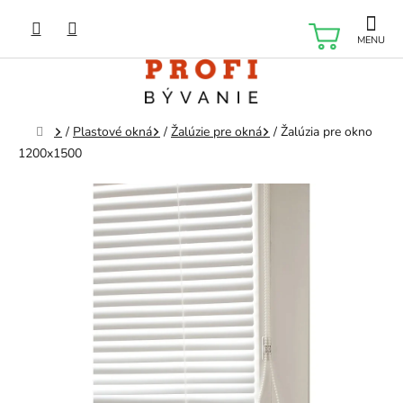
Prejsť
na
NÁKU
obsah
KOŠÍK
Domov
/
Plastové okná
/
Žalúzie pre okná
/
Žalúzia pre okno
1200x1500