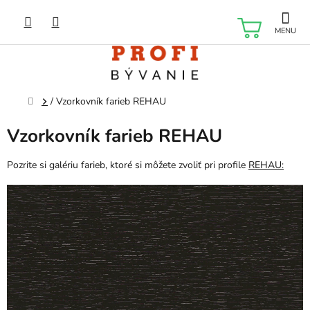
Prejsť
na
NÁKU
obsah
KOŠÍK
Domov
/
Vzorkovník farieb REHAU
Vzorkovník farieb REHAU
Pozrite si galériu farieb, ktoré si môžete zvoliť pri profile
REHAU: