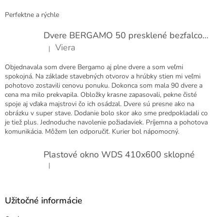
e
Perfektne a rýchle
Dvere BERGAMO 50 presklené bezfalcové EXTRA
Viera
|
Hodnotenie produktu je 5 z 5 hviezdičiek.
Objednavala som dvere Bergamo aj plne dvere a som veľmi
spokojná. Na základe stavebných otvorov a hrúbky stien mi veľmi
pohotovo zostavili cenovu ponuku. Dokonca som mala 90 dvere a
cena ma milo prekvapila. Obložky krasne zapasovali, pekne čisté
spoje aj vďaka majstrovi čo ich osádzal. Dvere sú presne ako na
obrázku v super stave. Dodanie bolo skor ako sme predpokladali co
je tiež plus. Jednoduche navolenie požiadaviek. Príjemna a pohotova
komunikácia. Môžem len odporučiť. Kurier bol nápomocný.
Plastové okno WDS 410x600 sklopné
|
Hodnotenie produktu je 5 z 5 hviezdičiek.
Užitočné informácie