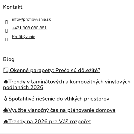
Kontakt
info
@
profibyvanie.sk
+421 908 080 881
Profibývanie
Blog
🪟 Okenné parapety: Prečo sú dôležité?
🔥Trendy v laminátových a kompozitných vinylových
podlahách 2026
💧Spoľahlivé riešenie do vlhkých priestorov
🎄Využite vianočný čas na plánovanie domova
🔥Trendy na 2026 pre Váš rozpočet