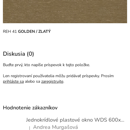
REH 41
GOLDEN / ZLATÝ
Diskusia (0)
Buďte prvý, kto napíše príspevok k tejto položke.
Len registrovaní používatelia môžu pridávať príspevky. Prosím
prihláste sa
alebo sa
zaregistrujte
.
Z
á
p
Hodnotenie zákazníkov
ä
t
Jednokrídlové plastové okno WDS 600x1000
i
Andrea Murgašová
|
Hodnotenie produktu je 5 z 5 hviezdičiek.