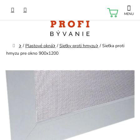
Prejsť
na
NÁKU
obsah
KOŠÍK
Domov
/
Plastové okná
/
Sieťky proti hmyzu
/
Sieťka proti
hmyzu pre okno 900x1200