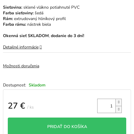
hviezdičiek.
Sieťovina:
sklené vlákno potiahnuté PVC
Farba sieťoviny:
šedá
Rám:
extrudovaný hliníkový profil
Farba rámu:
nástrek biela
Okenná sieť SKLADOM
,
dodanie do 3 dní!
Detailné informácie
Možnosti doručenia
Skladom
27 €
/ ks
Jednotková
cena:
PRIDAŤ DO KOŠÍKA