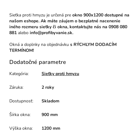
Sieťka proti hmyzu je určená pre
okno 900x1200 dostupné na
našom eshope. Ak máte záujem o bezplatné nacenenie
iného rozmeru sieťky či okna, kontaktujte nás na
0908 080
881
alebo
info@profibyvanie.sk.
Okná a doplnky na objednávku
s RÝCHLYM DODACÍM
TERMÍNOM!
Dodatočné parametre
Kategória
:
Sieťky proti hmyzu
Záruka
:
2 roky
Dostupnosť
:
Skladom
Šírka okna
:
900 mm
Výška okna
:
1200 mm