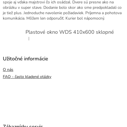
spoje aj vďaka majstrovi čo ich osádzal. Dvere sú presne ako na
obrázku v super stave. Dodanie bolo skor ako sme predpokladali co
je tiež plus. Jednoduche navolenie požiadaviek. Príjemna a pohotova
komunikácia. Môžem len odporučiť. Kurier bol nápomocný.
Plastové okno WDS 410x600 sklopné
|
Hodnotenie produktu je 5 z 5 hviezdičiek.
Užitočné informácie
O nás
FAQ - často kladené otázky
Zákaznícky servis