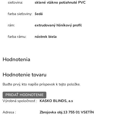
sieťovina
:
sklené vlákno potiahnuté PVC
farba sieťoviny
:
šedá
rám
:
extrudovaný hliníkový profil
farba rámu
:
nástrek biela
Hodnotenie tovaru
Buďte prvý, kto napíše príspevok k tejto položke.
PRIDAŤ HODNOTENIE
Výrobná spoločnosť
:
KASKO BLINDS, a.s
Adresa
:
Zbrojovka obj.13 755 01 VSETÍN