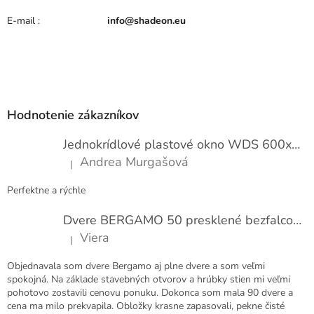
E-mail
:
info@shadeon.eu
Z
á
p
Hodnotenie zákazníkov
ä
t
Jednokrídlové plastové okno WDS 600x1000
i
Andrea Murgašová
|
e
Hodnotenie produktu je 5 z 5 hviezdičiek.
Perfektne a rýchle
Dvere BERGAMO 50 presklené bezfalcové EXTRA
Viera
|
Hodnotenie produktu je 5 z 5 hviezdičiek.
Objednavala som dvere Bergamo aj plne dvere a som veľmi
spokojná. Na základe stavebných otvorov a hrúbky stien mi veľmi
pohotovo zostavili cenovu ponuku. Dokonca som mala 90 dvere a
cena ma milo prekvapila. Obložky krasne zapasovali, pekne čisté