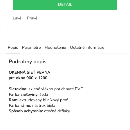
DETAIL
Ľavé
Pravé
Popis
Parametre
Hodnotenie
Ostatné informácie
Podrobný popis
OKENNÁ SIEŤ PEVNÁ
pre
okno 900 x 1200
Sieťovina:
sklené vlákno potiahnuté PVC
Farba sieťoviny:
šedá
Rám:
extrudovaný hliníkový profil
Farba rámu:
nástrek biela
Spôsob uchytenia:
otočné držiaky