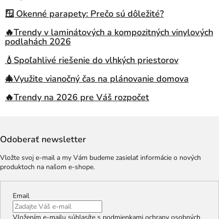
🪟 Okenné parapety: Prečo sú dôležité?
🔥Trendy v laminátových a kompozitných vinylových
podlahách 2026
💧Spoľahlivé riešenie do vlhkých priestorov
🎄Využite vianočný čas na plánovanie domova
🔥Trendy na 2026 pre Váš rozpočet
Odoberať newsletter
Vložte svoj e-mail a my Vám budeme zasielať informácie o nových
produktoch na našom e-shope.
Email
Vložením e-mailu súhlasíte s
podmienkami ochrany osobných