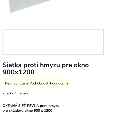
Sieťka proti hmyzu pre okno
900x1200
Priemerné
Neohodnotené
Podrobnosti hodnotenia
hodnotenie
produktu
Značka:
Shadeon
je
0,0
OKENNÁ SIEŤ PEVNÁ
proti hmyzu
z
pre skladové okno 900 x 1200
5