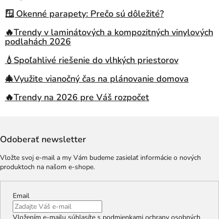
🪟 Okenné parapety: Prečo sú dôležité?
🔥Trendy v laminátových a kompozitných vinylových
podlahách 2026
💧Spoľahlivé riešenie do vlhkých priestorov
🎄Využite vianočný čas na plánovanie domova
🔥Trendy na 2026 pre Váš rozpočet
Odoberať newsletter
Vložte svoj e-mail a my Vám budeme zasielať informácie o nových
produktoch na našom e-shope.
Email
Vložením e-mailu súhlasíte s
podmienkami ochrany osobných