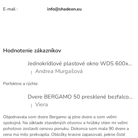
E-mail
:
info@shadeon.eu
Z
á
p
Hodnotenie zákazníkov
ä
t
Jednokrídlové plastové okno WDS 600x1000
i
Andrea Murgašová
|
e
Hodnotenie produktu je 5 z 5 hviezdičiek.
Perfektne a rýchle
Dvere BERGAMO 50 presklené bezfalcové EXTRA
Viera
|
Hodnotenie produktu je 5 z 5 hviezdičiek.
Objednavala som dvere Bergamo aj plne dvere a som veľmi
spokojná. Na základe stavebných otvorov a hrúbky stien mi veľmi
pohotovo zostavili cenovu ponuku. Dokonca som mala 90 dvere a
cena ma milo prekvapila. Obložky krasne zapasovali, pekne čisté