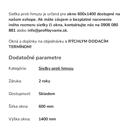
Sieťka proti hmyzu je určená pre
okno 600x1400 dostupné na
našom eshope. Ak máte záujem o bezplatné nacenenie
iného rozmeru sieťky či okna, kontaktujte nás na
0908 080
881
alebo
info@profibyvanie.sk.
Okná a doplnky na objednávku
s RÝCHLYM DODACÍM
TERMÍNOM!
Dodatočné parametre
Kategória
:
Sieťky proti hmyzu
Záruka
:
2 roky
Dostupnosť
:
Skladom
Šírka okna
:
600 mm
Výška okna
:
1400 mm