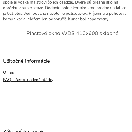
spoje aj vďaka majstrovi čo ich osádzal. Dvere sú presne ako na
obrázku v super stave. Dodanie bolo skor ako sme predpokladali co
je tiež plus. Jednoduche navolenie požiadaviek. Príjemna a pohotova
komunikácia. Môžem len odporučiť. Kurier bol nápomocný.
Plastové okno WDS 410x600 sklopné
|
Hodnotenie produktu je 5 z 5 hviezdičiek.
Užitočné informácie
O nás
FAQ - často kladené otázky
Zákaznícky servis