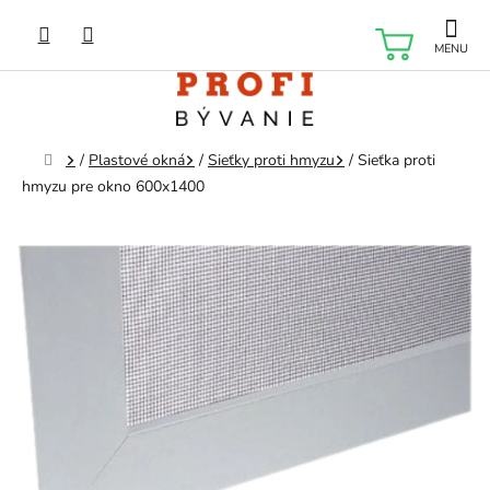
Prejsť
na
NÁKU
obsah
KOŠÍK
Domov
/
Plastové okná
/
Sieťky proti hmyzu
/
Sieťka proti
hmyzu pre okno 600x1400