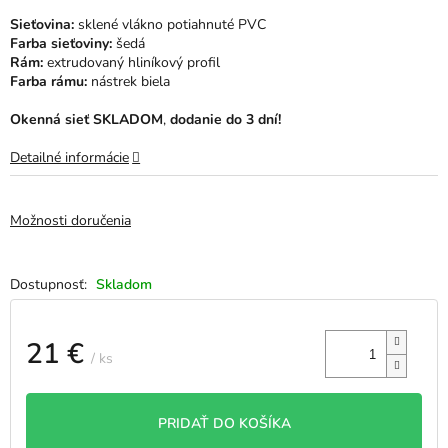
hviezdičiek.
Sieťovina:
sklené vlákno potiahnuté PVC
Farba sieťoviny:
šedá
Rám:
extrudovaný hliníkový profil
Farba rámu:
nástrek biela
Okenná sieť SKLADOM
,
dodanie do 3 dní!
Detailné informácie
Možnosti doručenia
Skladom
21 €
/ ks
Jednotková
cena:
PRIDAŤ DO KOŠÍKA