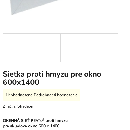
Sieťka proti hmyzu pre okno
600x1400
Priemerné
Neohodnotené
Podrobnosti hodnotenia
hodnotenie
produktu
Značka:
Shadeon
je
0,0
OKENNÁ SIEŤ PEVNÁ
proti hmyzu
z
pre skladové okno 600 x 1400
5