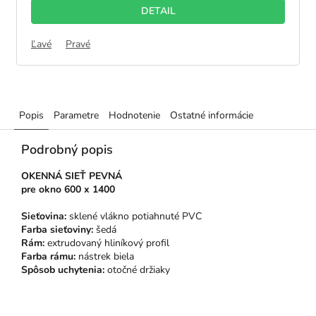
DETAIL
Ľavé
Pravé
Popis
Parametre
Hodnotenie
Ostatné informácie
Podrobný popis
OKENNÁ SIEŤ PEVNÁ
pre
okno 600 x 1400
Sieťovina:
sklené vlákno potiahnuté PVC
Farba sieťoviny:
šedá
Rám:
extrudovaný hliníkový profil
Farba rámu:
nástrek biela
Spôsob uchytenia:
otočné držiaky