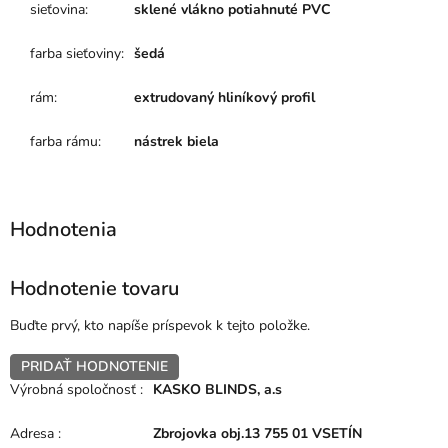
sieťovina
:
sklené vlákno potiahnuté PVC
farba sieťoviny
:
šedá
rám
:
extrudovaný hliníkový profil
farba rámu
:
nástrek biela
Hodnotenie tovaru
Buďte prvý, kto napíše príspevok k tejto položke.
PRIDAŤ HODNOTENIE
Výrobná spoločnosť
:
KASKO BLINDS, a.s
Adresa
:
Zbrojovka obj.13 755 01 VSETÍN