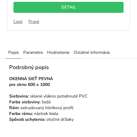
z
DETAIL
5
hviezdičiek.
Ľavé
Pravé
Popis
Parametre
Hodnotenie
Ostatné informácie
Podrobný popis
OKENNÁ SIEŤ PEVNÁ
pre
okno 600 x 1000
Sieťovina:
sklené vlákno potiahnuté PVC
Farba sieťoviny:
šedá
Rám:
extrudovaný hliníkový profil
Farba rámu:
nástrek biela
Spôsob uchytenia:
otočné držiaky