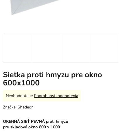
Sieťka proti hmyzu pre okno
600x1000
Priemerné
Neohodnotené
Podrobnosti hodnotenia
hodnotenie
produktu
Značka:
Shadeon
je
0,0
OKENNÁ SIEŤ PEVNÁ
proti hmyzu
z
pre skladové okno 600 x 1000
5