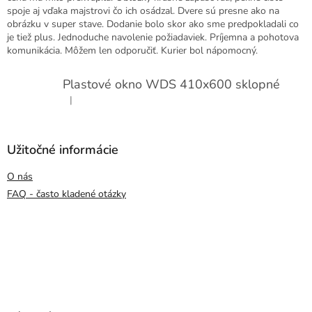
spoje aj vďaka majstrovi čo ich osádzal. Dvere sú presne ako na
obrázku v super stave. Dodanie bolo skor ako sme predpokladali co
je tiež plus. Jednoduche navolenie požiadaviek. Príjemna a pohotova
komunikácia. Môžem len odporučiť. Kurier bol nápomocný.
Plastové okno WDS 410x600 sklopné
|
Hodnotenie produktu je 5 z 5 hviezdičiek.
Užitočné informácie
O nás
FAQ - často kladené otázky