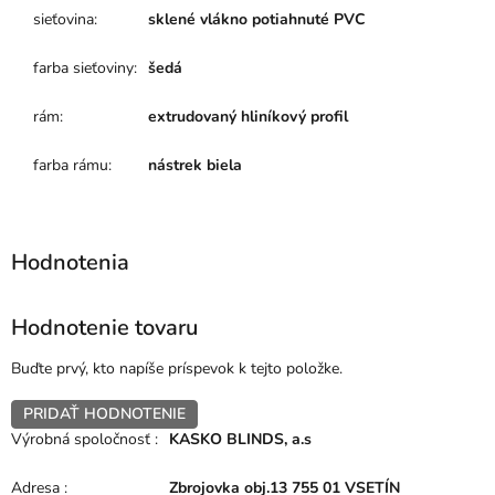
sieťovina
:
sklené vlákno potiahnuté PVC
farba sieťoviny
:
šedá
rám
:
extrudovaný hliníkový profil
farba rámu
:
nástrek biela
Hodnotenie tovaru
Buďte prvý, kto napíše príspevok k tejto položke.
PRIDAŤ HODNOTENIE
Výrobná spoločnosť
:
KASKO BLINDS, a.s
Adresa
:
Zbrojovka obj.13 755 01 VSETÍN