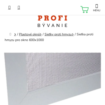
Prejsť
na
NÁKU
obsah
KOŠÍK
Domov
/
Plastové okná
/
Sieťky proti hmyzu
/
Sieťka proti
hmyzu pre okno 600x1000