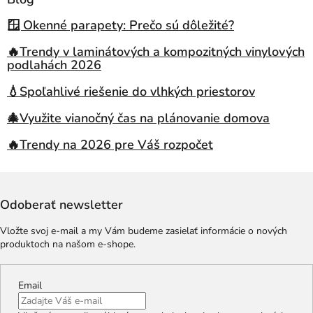
🪟 Okenné parapety: Prečo sú dôležité?
🔥Trendy v laminátových a kompozitných vinylových
podlahách 2026
💧Spoľahlivé riešenie do vlhkých priestorov
🎄Využite vianočný čas na plánovanie domova
🔥Trendy na 2026 pre Váš rozpočet
Odoberať newsletter
Vložte svoj e-mail a my Vám budeme zasielať informácie o nových
produktoch na našom e-shope.
Email