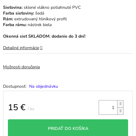
hviezdičiek.
Sieťovina:
sklené vlákno potiahnuté PVC
Farba sieťoviny:
šedá
Rám:
extrudovaný hliníkový profil
Farba rámu:
nástrek biela
Okenná sieť SKLADOM
,
dodanie do 3 dní!
Detailné informácie
Možnosti doručenia
Na objednávku
15 €
/ ks
Jednotková
cena:
PRIDAŤ DO KOŠÍKA