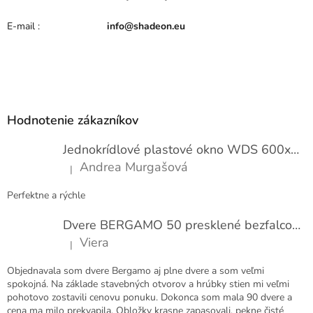
E-mail
:
info@shadeon.eu
Z
á
p
Hodnotenie zákazníkov
ä
t
Jednokrídlové plastové okno WDS 600x1000
i
Andrea Murgašová
|
e
Hodnotenie produktu je 5 z 5 hviezdičiek.
Perfektne a rýchle
Dvere BERGAMO 50 presklené bezfalcové EXTRA
Viera
|
Hodnotenie produktu je 5 z 5 hviezdičiek.
Objednavala som dvere Bergamo aj plne dvere a som veľmi
spokojná. Na základe stavebných otvorov a hrúbky stien mi veľmi
pohotovo zostavili cenovu ponuku. Dokonca som mala 90 dvere a
cena ma milo prekvapila. Obložky krasne zapasovali, pekne čisté