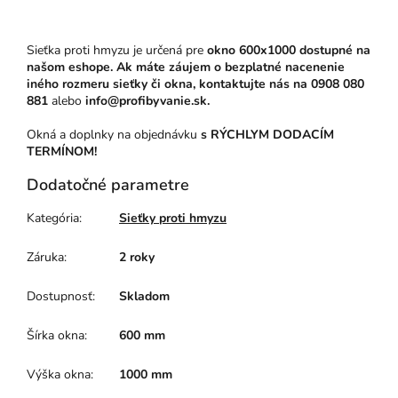
Sieťka proti hmyzu je určená pre
okno 600x1000 dostupné na
našom eshope. Ak máte záujem o bezplatné nacenenie
iného rozmeru sieťky či okna, kontaktujte nás na
0908 080
881
alebo
info@profibyvanie.sk.
Okná a doplnky na objednávku
s RÝCHLYM DODACÍM
TERMÍNOM!
Dodatočné parametre
Kategória
:
Sieťky proti hmyzu
Záruka
:
2 roky
Dostupnosť
:
Skladom
Šírka okna
:
600 mm
Výška okna
:
1000 mm