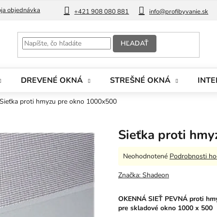
ja objednávka
Blog
+421 908 080 881
info@profibyvanie.sk
HĽADAŤ
DREVENÉ OKNÁ
STREŠNÉ OKNÁ
INTE
Sieťka proti hmyzu pre okno 1000x500
Sieťka proti hm
Priemerné
Neohodnotené
Podrobnosti ho
hodnotenie
produktu
Značka:
Shadeon
je
0,0
OKENNÁ SIEŤ PEVNÁ
proti hm
z
pre skladové okno 1000 x 500
5