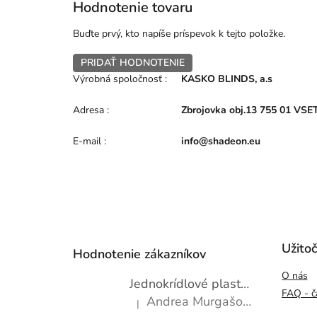
Hodnotenie tovaru
Buďte prvý, kto napíše príspevok k tejto položke.
PRIDAŤ HODNOTENIE
Výrobná spoločnosť
:
KASKO BLINDS, a.s
Adresa
:
Zbrojovka obj.13 755 01 VSE
E-mail
:
info@shadeon.eu
Z
á
p
Užito
Hodnotenie zákazníkov
ä
O nás
t
Jednokrídlové plastové okno WDS 600x1000
i
FAQ - č
Andrea Murgašová
|
e
Hodnotenie produktu je 5 z 5 hviezdičiek.