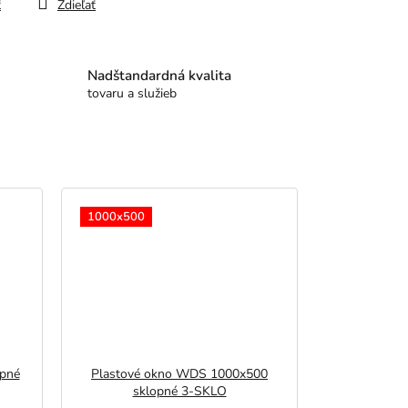
ť
Zdieľať
Nadštandardná kvalita
tovaru a služieb
1000x500
opné
Plastové okno WDS 1000x500
sklopné 3-SKLO