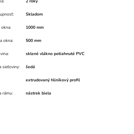
ka
:
2 roky
upnosť
:
Skladom
a okna
:
1000 mm
a okna
:
500 mm
ovina
:
sklené vlákno potiahnuté PVC
a sieťoviny
:
šedá
:
extrudovaný hliníkový profil
a rámu
:
nástrek biela