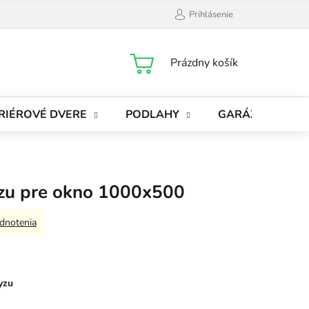
Prihlásenie
NÁKUPNÝ
Prázdny košík
KOŠÍK
RIÉROVÉ DVERE
PODLAHY
GARÁŽOVÉ BRÁ
yzu pre okno 1000x500
dnotenia
yzu