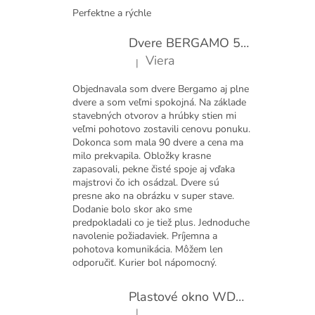
Perfektne a rýchle
Dvere BERGAMO 50 presklené bezfalcové EXTRA
Viera
|
Hodnotenie produktu je 5 z 5 hviezdičiek.
Objednavala som dvere Bergamo aj plne
dvere a som veľmi spokojná. Na základe
stavebných otvorov a hrúbky stien mi
veľmi pohotovo zostavili cenovu ponuku.
Dokonca som mala 90 dvere a cena ma
milo prekvapila. Obložky krasne
zapasovali, pekne čisté spoje aj vďaka
majstrovi čo ich osádzal. Dvere sú
presne ako na obrázku v super stave.
Dodanie bolo skor ako sme
predpokladali co je tiež plus. Jednoduche
navolenie požiadaviek. Príjemna a
pohotova komunikácia. Môžem len
odporučiť. Kurier bol nápomocný.
Plastové okno WDS 410x600 sklopné
|