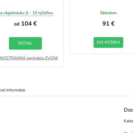
a objednávku 6 - 10 týždňov
Skladom
104 €
91 €
od
DO KOŠÍKA
DETAIL
NOSTRANNÁ laminácia ZVONKU - ANTRACIT
JEDNOSTRANNÁ lami
né informácie
Dod
Kate