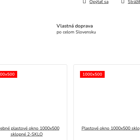
Opýtať sa
Stráži
Vlastná doprava
po celom Slovensku
00x500
1000x500
rebné plastové okno 1000x500
Plastové okno 1000x500 skl
sklopné 2-SKLO