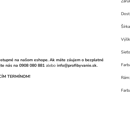
Záru
Dost
Šírk
Výšk
Sieť
stupné na našom eshope. Ak máte záujem o bezplatné
Farb
jte nás na
0908 080 881
alebo
info@profibyvanie.sk.
ÍM TERMÍNOM!
Rám
Farb