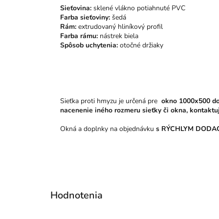
Sieťovina:
sklené vlákno potiahnuté PVC
Farba sieťoviny:
šedá
Rám:
extrudovaný hliníkový profil
Farba rámu:
nástrek biela
Spôsob uchytenia:
otočné držiaky
Sieťka proti hmyzu je určená pre
okno 1000x500 do
nacenenie iného rozmeru sieťky či okna, kontaktu
Okná a doplnky na objednávku
s RÝCHLYM DODAC