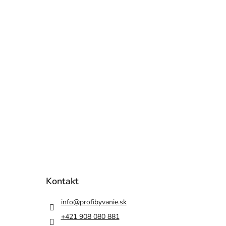
Kontakt
info
@
profibyvanie.sk
+421 908 080 881