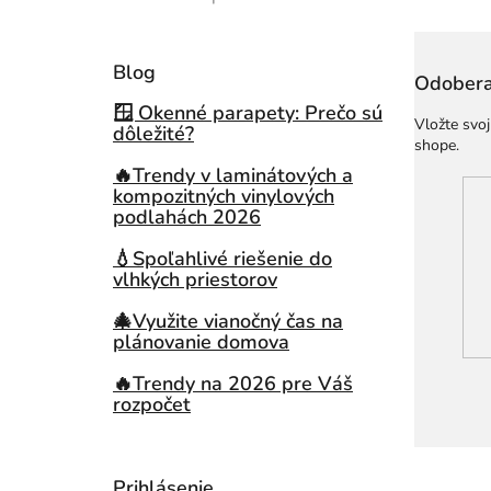
Hodnotenie produktu je 5 z 5 hviezdičiek.
Blog
Odobera
🪟 Okenné parapety: Prečo sú
Vložte svo
dôležité?
shope.
🔥Trendy v laminátových a
kompozitných vinylových
podlahách 2026
💧Spoľahlivé riešenie do
vlhkých priestorov
🎄Využite vianočný čas na
plánovanie domova
🔥Trendy na 2026 pre Váš
rozpočet
Prihlásenie