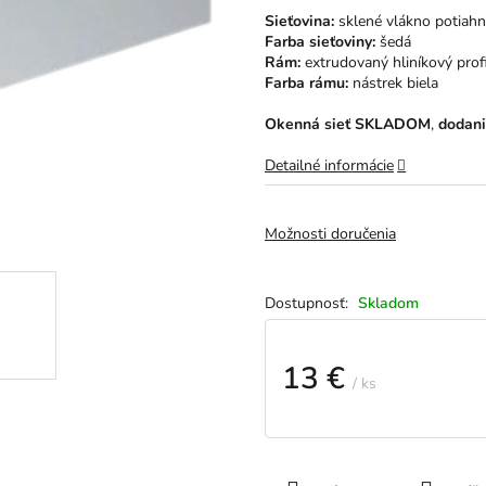
hviezdičiek.
Sieťovina:
sklené vlákno potiah
Farba sieťoviny:
šedá
Rám:
extrudovaný hliníkový profi
Farba rámu:
nástrek biela
Okenná sieť SKLADOM
,
dodani
Detailné informácie
Možnosti doručenia
Skladom
13 €
/ ks
Jednotková
cena: