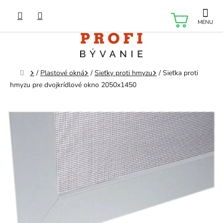
Prejsť
na
NÁKU
obsah
KOŠÍK
Domov
/
Plastové okná
/
Sieťky proti hmyzu
/
Sieťka proti
hmyzu pre dvojkrídlové okno 2050x1450