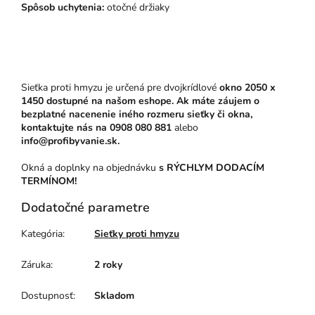
Spôsob uchytenia:
otočné držiaky
Sieťka proti hmyzu je určená pre dvojkrídlové
okno 2050 x
1450
dostupné na našom eshope. Ak máte záujem o
bezplatné nacenenie iného rozmeru sieťky či okna,
kontaktujte nás na
0908 080 881
alebo
info@profibyvanie.sk.
Okná a doplnky na objednávku
s RÝCHLYM DODACÍM
TERMÍNOM!
Dodatočné parametre
Kategória
:
Sieťky proti hmyzu
Záruka
:
2 roky
Dostupnosť
:
Skladom