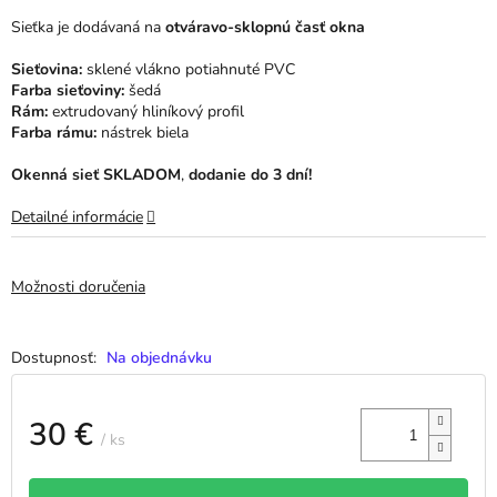
hviezdičiek.
Sieťka je dodávaná na
otváravo-sklopnú časť okna
Sieťovina:
sklené vlákno potiahnuté PVC
Farba sieťoviny:
šedá
Rám:
extrudovaný hliníkový profil
Farba rámu:
nástrek biela
Okenná sieť SKLADOM
,
dodanie do 3 dní!
Detailné informácie
Možnosti doručenia
Na objednávku
30 €
/ ks
Jednotková
cena: