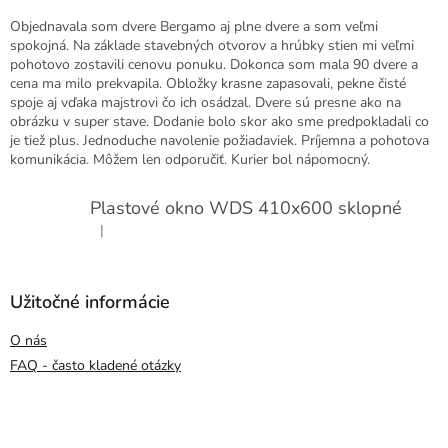
Objednavala som dvere Bergamo aj plne dvere a som veľmi
spokojná. Na základe stavebných otvorov a hrúbky stien mi veľmi
pohotovo zostavili cenovu ponuku. Dokonca som mala 90 dvere a
cena ma milo prekvapila. Obložky krasne zapasovali, pekne čisté
spoje aj vďaka majstrovi čo ich osádzal. Dvere sú presne ako na
obrázku v super stave. Dodanie bolo skor ako sme predpokladali co
je tiež plus. Jednoduche navolenie požiadaviek. Príjemna a pohotova
komunikácia. Môžem len odporučiť. Kurier bol nápomocný.
Plastové okno WDS 410x600 sklopné
|
Hodnotenie produktu je 5 z 5 hviezdičiek.
Užitočné informácie
O nás
FAQ - často kladené otázky