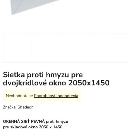
Sieťka proti hmyzu pre
dvojkrídlové okno 2050x1450
Priemerné
Neohodnotené
Podrobnosti hodnotenia
hodnotenie
produktu
Značka:
Shadeon
je
0,0
OKENNÁ SIEŤ PEVNÁ
proti hmyzu
z
pre skladové okno 2050 x 1450
5