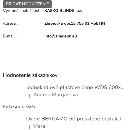
PRIDAŤ HODNOTENIE
Výrobná spoločnosť
:
KASKO BLINDS, a.s
Adresa
:
Zbrojovka obj.13 755 01 VSETÍN
E-mail
:
info@shadeon.eu
Z
á
p
Hodnotenie zákazníkov
ä
t
Jednokrídlové plastové okno WDS 600x1000
i
Andrea Murgašová
|
e
Hodnotenie produktu je 5 z 5 hviezdičiek.
Perfektne a rýchle
Dvere BERGAMO 50 presklené bezfalcové EXTRA
Viera
|
Hodnotenie produktu je 5 z 5 hviezdičiek.