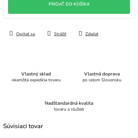
PRIDAŤ DO KOŠÍKA
Opýtať sa
Strážiť
Zdieľať
Vlastný sklad
Vlastná doprava
okamžitá expedícia tovaru
po celom Slovensku
Nadštandardná kvalita
tovaru a služieb
Súvisiaci tovar