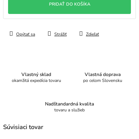
PRIDAŤ DO KOŠÍKA
Opýtať sa
Strážiť
Zdieľať
Vlastný sklad
Vlastná doprava
okamžitá expedícia tovaru
po celom Slovensku
Nadštandardná kvalita
tovaru a služieb
Súvisiaci tovar