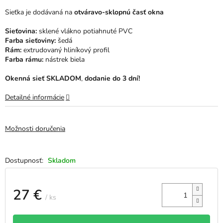
hviezdičiek.
Sieťka je dodávaná na
otváravo-sklopnú časť okna
Sieťovina:
sklené vlákno potiahnuté PVC
Farba sieťoviny:
šedá
Rám:
extrudovaný hliníkový profil
Farba rámu:
nástrek biela
Okenná sieť SKLADOM
,
dodanie do 3 dní!
Detailné informácie
Možnosti doručenia
Skladom
27 €
/ ks
Jednotková
cena: