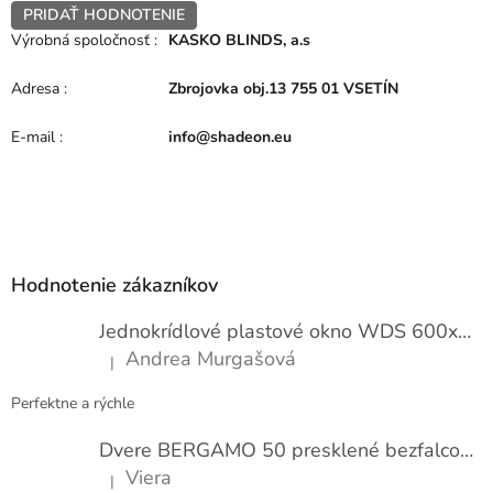
PRIDAŤ HODNOTENIE
Výrobná spoločnosť
:
KASKO BLINDS, a.s
Adresa
:
Zbrojovka obj.13 755 01 VSETÍN
E-mail
:
info@shadeon.eu
Z
á
p
Hodnotenie zákazníkov
ä
t
Jednokrídlové plastové okno WDS 600x1000
i
Andrea Murgašová
|
e
Hodnotenie produktu je 5 z 5 hviezdičiek.
Perfektne a rýchle
Dvere BERGAMO 50 presklené bezfalcové EXTRA
Viera
|
Hodnotenie produktu je 5 z 5 hviezdičiek.