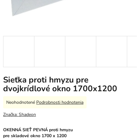
Sieťka proti hmyzu pre
dvojkrídlové okno 1700x1200
Priemerné
Neohodnotené
Podrobnosti hodnotenia
hodnotenie
produktu
Značka:
Shadeon
je
0,0
OKENNÁ SIEŤ PEVNÁ
proti hmyzu
z
pre skladové okno 1700 x 1200
5