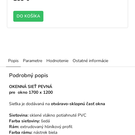
DO KOŠÍKA
ácia ZVONKU - ANTRACIT
JEDNOSTRANNÁ laminácia ZVONKU - 
Popis
Parametre
Hodnotenie
Ostatné informácie
Podrobný popis
OKENNÁ SIEŤ PEVNÁ
pre
okno 1700 x 1200
Sieťka je dodávaná na
otváravo-sklopnú časť okna
Sieťovina:
sklené vlákno potiahnuté PVC
Farba sieťoviny:
šedá
Rám:
extrudovaný hliníkový profil
Farba rámu:
nástrek biela