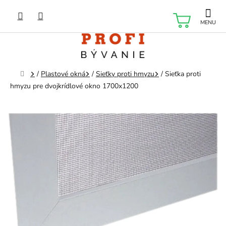
Prejsť
na
NÁKU
obsah
KOŠÍK
Domov
/
Plastové okná
/
Sieťky proti hmyzu
/
Sieťka proti
hmyzu pre dvojkrídlové okno 1700x1200