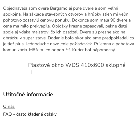
Objednavala som dvere Bergamo aj plne dvere a som veľmi
spokojná. Na základe stavebných otvorov a hrúbky stien mi veľmi
pohotovo zostavili cenovu ponuku. Dokonca som mala 90 dvere a
cena ma milo prekvapila. Obložky krasne zapasovali, pekne čisté
spoje aj vďaka majstrovi čo ich osádzal. Dvere sú presne ako na
obrázku v super stave. Dodanie bolo skor ako sme predpokladali co
je tiež plus. Jednoduche navolenie požiadaviek. Príjemna a pohotova
komunikácia. Môžem len odporučiť. Kurier bol nápomocný.
Plastové okno WDS 410x600 sklopné
|
Hodnotenie produktu je 5 z 5 hviezdičiek.
Užitočné informácie
O nás
FAQ - často kladené otázky