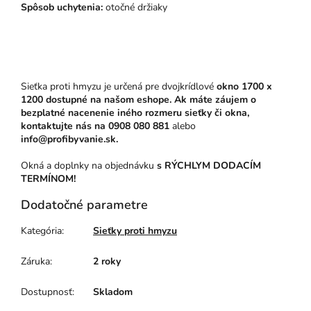
Spôsob uchytenia:
otočné držiaky
Sieťka proti hmyzu je určená pre dvojkrídlové
okno 1700 x
1200
dostupné na našom eshope. Ak máte záujem o
bezplatné nacenenie iného rozmeru sieťky či okna,
kontaktujte nás na
0908 080 881
alebo
info@profibyvanie.sk.
Okná a doplnky na objednávku
s RÝCHLYM DODACÍM
TERMÍNOM!
Dodatočné parametre
Kategória
:
Sieťky proti hmyzu
Záruka
:
2 roky
Dostupnosť
:
Skladom