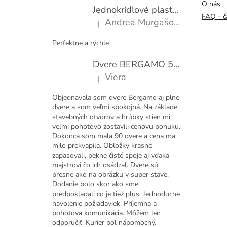
O nás
t
Jednokrídlové plastové okno WDS 600x1000
i
FAQ - č
Andrea Murgašová
|
e
Hodnotenie produktu je 5 z 5 hviezdičiek.
Perfektne a rýchle
Dvere BERGAMO 50 presklené bezfalcové EXTRA
Viera
|
Hodnotenie produktu je 5 z 5 hviezdičiek.
Objednavala som dvere Bergamo aj plne
dvere a som veľmi spokojná. Na základe
stavebných otvorov a hrúbky stien mi
veľmi pohotovo zostavili cenovu ponuku.
Dokonca som mala 90 dvere a cena ma
milo prekvapila. Obložky krasne
zapasovali, pekne čisté spoje aj vďaka
majstrovi čo ich osádzal. Dvere sú
presne ako na obrázku v super stave.
Dodanie bolo skor ako sme
predpokladali co je tiež plus. Jednoduche
navolenie požiadaviek. Príjemna a
pohotova komunikácia. Môžem len
odporučiť. Kurier bol nápomocný.