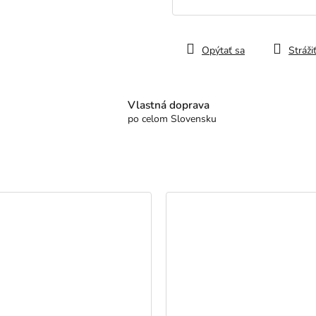
cena:
Opýtať sa
Stráži
Vlastná doprava
po celom Slovensku