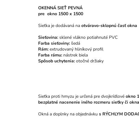
OKENNÁ SIEŤ PEVNÁ
pre
okno 1500 x 1500
Sieťka je dodávaná na
otváravo-sklopnú časť okna
Sieťovina:
sklené vlákno potiahnuté PVC
Farba sieťoviny:
šedá
Rám:
extrudovaný hliníkový profil
Farba rámu:
nástrek biela
Spôsob uchytenia:
otočné držiaky
Sieťka proti hmyzu je určená pre dvojkrídlové
okno 
bezplatné nacenenie iného rozmeru sieťky či okna
Okná a doplnky na objednávku
s RÝCHLYM DODAC