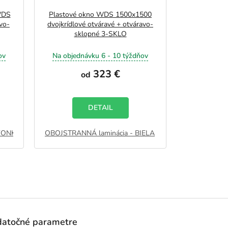
WDS
Plastové okno WDS 1500x1500
vo-
dvojkrídlové otváravé + otváravo-
sklopné 3-SKLO
ov
Na objednávku 6 - 10 týždňov
323 €
od
DETAIL
VONKU - ANTRACIT
OBOJSTRANNÁ laminácia - BIELA
JEDNOSTRANNÁ laminácia ZVONKU - ZLATÝ 
JEDNOSTRANNÁ la
atočné parametre