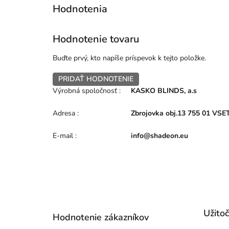
Hodnotenie tovaru
Buďte prvý, kto napíše príspevok k tejto položke.
PRIDAŤ HODNOTENIE
Výrobná spoločnosť
:
KASKO BLINDS, a.s
Adresa
:
Zbrojovka obj.13 755 01 VSE
E-mail
:
info@shadeon.eu
Z
á
p
Užito
Hodnotenie zákazníkov
ä