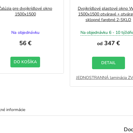
Žalúzia pre dvojkrídlové okno
Dvojkrídlové plastové okno 
1500x1500
1500x1500 otváravé + otvára
sklopné farebné 2-SKLO
Na objednávku
Na objednávku 6 - 10 týždň
56 €
347 €
od
DO KOŠÍKA
DETAIL
JEDNOSTRANNÁ laminácia Z
né informácie
Dod