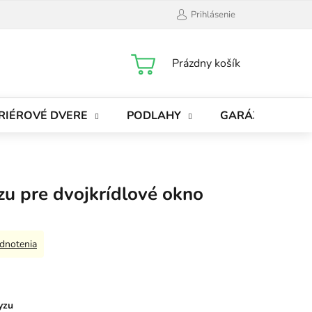
Prihlásenie
NÁKUPNÝ
Prázdny košík
KOŠÍK
RIÉROVÉ DVERE
PODLAHY
GARÁŽOVÉ BRÁ
zu pre dvojkrídlové okno
dnotenia
yzu