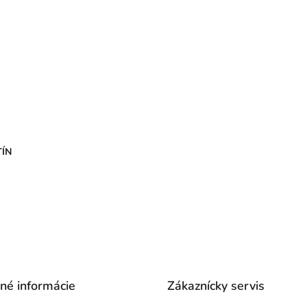
TÍN
čné informácie
Zákaznícky servis