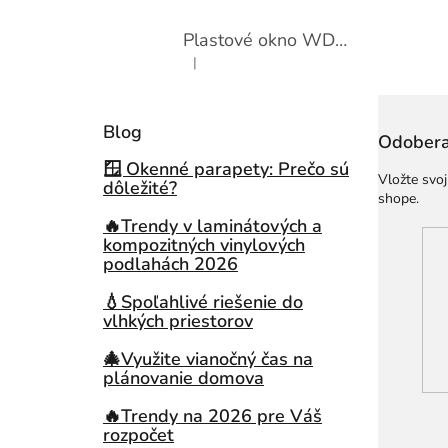
Plastové okno WDS 410x600 sklopné
|
Hodnotenie produktu je 5 z 5 hviezdičiek.
Blog
Odobera
🪟 Okenné parapety: Prečo sú
Vložte svo
dôležité?
shope.
🔥Trendy v laminátových a
kompozitných vinylových
podlahách 2026
💧Spoľahlivé riešenie do
vlhkých priestorov
🎄Využite vianočný čas na
plánovanie domova
🔥Trendy na 2026 pre Váš
rozpočet