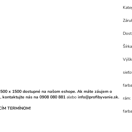
Kate
Záru
Dost
Šírk
Výšk
sieťo
farba
1500 x 1500
dostupné na našom eshope. Ak máte záujem o
, kontaktujte nás na
0908 080 881
alebo
info@profibyvanie.sk.
rám
:
ÍM TERMÍNOM!
farb