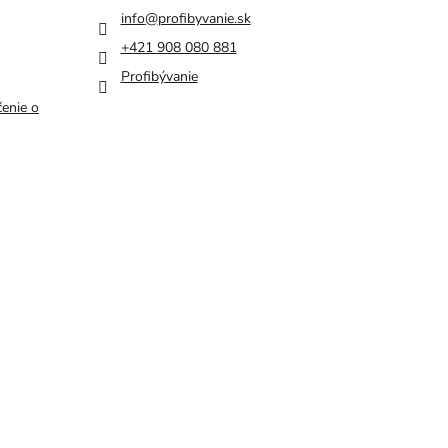
info
@
profibyvanie.sk
+421 908 080 881
Profibývanie
enie o