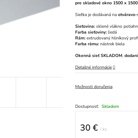
pre skladové okno 1500 x 1500
5
hviezdičiek.
Sieťka je dodávaná na
otváravo-
Sieťovina:
sklené vlákno potiah
Farba sieťoviny:
šedá
Rám:
extrudovaný hliníkový profi
Farba rámu:
nástrek biela
Okenná sieť SKLADOM
,
dodani
Detailné informácie
Možnosti doručenia
Skladom
30 €
/ ks
Jednotková