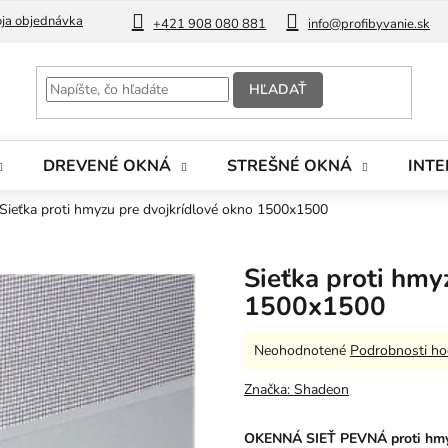
ja objednávka
Blog
+421 908 080 881
info@profibyvanie.sk
HĽADAŤ
DREVENÉ OKNÁ
STREŠNÉ OKNÁ
INTE
Sieťka proti hmyzu pre dvojkrídlové okno 1500x1500
Sieťka proti hmy
1500x1500
Priemerné
Neohodnotené
Podrobnosti ho
hodnotenie
produktu
Značka:
Shadeon
je
0,0
OKENNÁ SIEŤ PEVNÁ
proti hm
z