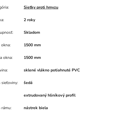
gória
:
Sieťky proti hmyzu
ka
:
2 roky
upnosť
:
Skladom
a okna
:
1500 mm
a okna
:
1500 mm
vina
:
sklené vlákno potiahnuté PVC
 sieťoviny
:
šedá
extrudovaný hliníkový profil
a rámu
:
nástrek biela