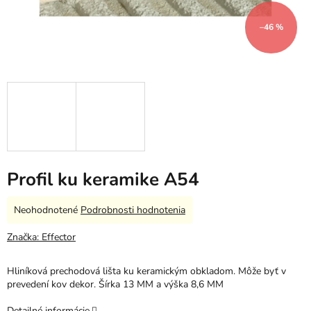
–46 %
Profil ku keramike A54
Priemerné
Neohodnotené
Podrobnosti hodnotenia
hodnotenie
produktu
Značka:
Effector
je
0,0
Hliníková prechodová lišta ku keramickým obkladom. Môže byť v
z
prevedení kov dekor. Šírka 13 MM a výška 8,6 MM
5
hviezdičiek.
Detailné informácie