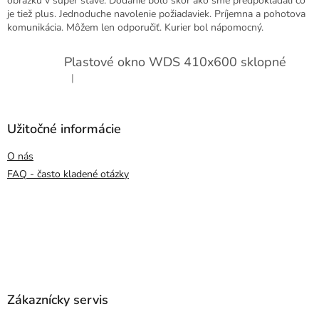
obrázku v super stave. Dodanie bolo skor ako sme predpokladali co
je tiež plus. Jednoduche navolenie požiadaviek. Príjemna a pohotova
komunikácia. Môžem len odporučiť. Kurier bol nápomocný.
Plastové okno WDS 410x600 sklopné
|
Hodnotenie produktu je 5 z 5 hviezdičiek.
Užitočné informácie
O nás
FAQ - často kladené otázky
Zákaznícky servis