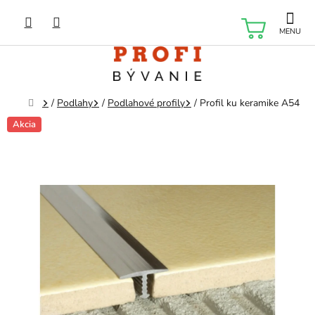
Prejsť
na
NÁKU
obsah
KOŠÍK
Domov
/
Podlahy
/
Podlahové profily
/
Profil ku keramike A54
Akcia