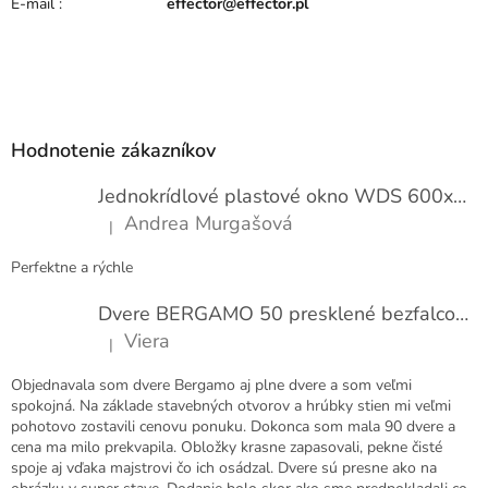
E-mail
:
effector@effector.pl
Z
á
p
Hodnotenie zákazníkov
ä
t
Jednokrídlové plastové okno WDS 600x1000
i
Andrea Murgašová
|
e
Hodnotenie produktu je 5 z 5 hviezdičiek.
Perfektne a rýchle
Dvere BERGAMO 50 presklené bezfalcové EXTRA
Viera
|
Hodnotenie produktu je 5 z 5 hviezdičiek.
Objednavala som dvere Bergamo aj plne dvere a som veľmi
spokojná. Na základe stavebných otvorov a hrúbky stien mi veľmi
pohotovo zostavili cenovu ponuku. Dokonca som mala 90 dvere a
cena ma milo prekvapila. Obložky krasne zapasovali, pekne čisté
spoje aj vďaka majstrovi čo ich osádzal. Dvere sú presne ako na