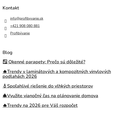
Kontakt
info
@
profibyvanie.sk
+421 908 080 881
Profibývanie
Blog
🪟 Okenné parapety: Prečo sú dôležité?
🔥Trendy v laminátových a kompozitných vinylových
podlahách 2026
💧Spoľahlivé riešenie do vlhkých priestorov
🎄Využite vianočný čas na plánovanie domova
🔥Trendy na 2026 pre Váš rozpočet