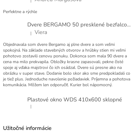
|
e
Hodnotenie produktu je 5 z 5 hviezdičiek.
Perfektne a rýchle
Dvere BERGAMO 50 presklené bezfalcové EXTRA
Viera
|
Hodnotenie produktu je 5 z 5 hviezdičiek.
Objednavala som dvere Bergamo aj plne dvere a som veľmi
spokojná. Na základe stavebných otvorov a hrúbky stien mi veľmi
pohotovo zostavili cenovu ponuku. Dokonca som mala 90 dvere a
cena ma milo prekvapila. Obložky krasne zapasovali, pekne čisté
spoje aj vďaka majstrovi čo ich osádzal. Dvere sú presne ako na
obrázku v super stave. Dodanie bolo skor ako sme predpokladali co
je tiež plus. Jednoduche navolenie požiadaviek. Príjemna a pohotova
komunikácia. Môžem len odporučiť. Kurier bol nápomocný.
Plastové okno WDS 410x600 sklopné
|
Hodnotenie produktu je 5 z 5 hviezdičiek.
Užitočné informácie