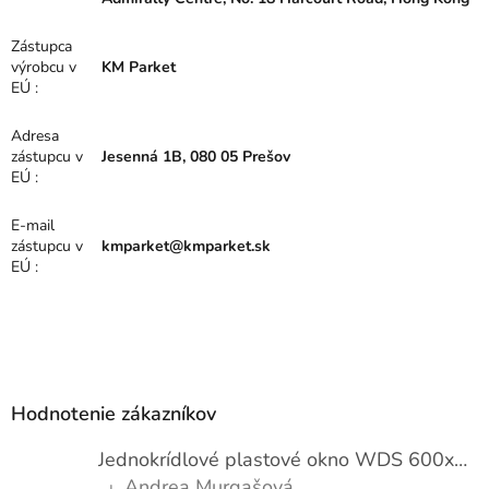
Zástupca
výrobcu v
KM Parket
EÚ
:
Adresa
zástupcu v
Jesenná 1B, 080 05 Prešov
EÚ
:
E-mail
zástupcu v
kmparket@kmparket.sk
EÚ
:
Z
á
p
Hodnotenie zákazníkov
ä
t
Jednokrídlové plastové okno WDS 600x1000
i
Andrea Murgašová