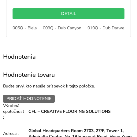
cena:
DETAIL
005Q - Biela
009Q - Dub Canyon
010Q - Dub Darwen
01
Hodnotenie tovaru
Buďte prvý, kto napíše príspevok k tejto položke.
PRIDAŤ HODNOTENIE
Výrobná
spoločnosť
CFL – CREATIVE FLOORING SOLUTIONS
:
Global Headquarters Room 2703, 27/F, Tower 1,
Adresa
:
Admiralty Centre, No. 18 Harcourt Road, Hong Kong