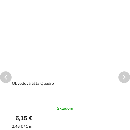
Obvodová lišta Quadro
Skladom
6,15 €
Jednotková
2,46 € / 1 m