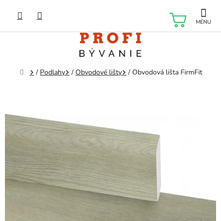
Prejsť
na
NÁKU
obsah
KOŠÍK
Domov
/
Podlahy
/
Obvodové lišty
/
Obvodová lišta FirmFit