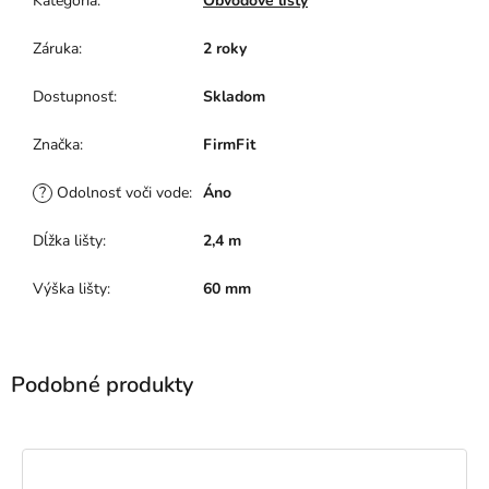
Kategória
:
Obvodové lišty
Záruka
:
2 roky
Dostupnosť
:
Skladom
Značka
:
FirmFit
?
Odolnosť voči vode
:
Áno
Dĺžka lišty
:
2,4 m
Výška lišty
:
60 mm