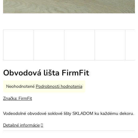
Obvodová lišta FirmFit
Priemerné
Neohodnotené
Podrobnosti hodnotenia
hodnotenie
produktu
Značka:
FirmFit
je
0,0
Vodeodolné obvodové soklové lišty SKLADOM ku každému dekoru.
z
5
Detailné informácie
hviezdičiek.