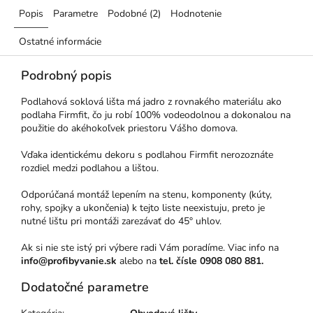
Popis
Parametre
Podobné (2)
Hodnotenie
Ostatné informácie
Podrobný popis
Podlahová soklová lišta má jadro z rovnakého materiálu ako
podlaha Firmfit, čo ju robí 100% vodeodolnou a dokonalou na
použitie do akéhokoľvek priestoru Vášho domova.
Vďaka identickému dekoru s podlahou Firmfit nerozoznáte
rozdiel medzi podlahou a lištou.
Odporúčaná montáž lepením na stenu, komponenty (kúty,
rohy, spojky a ukončenia) k tejto liste neexistuju, preto je
nutné lištu pri montáži zarezávať do 45° uhlov.
Ak si nie ste istý pri výbere radi Vám poradíme. Viac info na
info@profibyvanie.sk
alebo na
tel. čísle 0908 080 881.
Dodatočné parametre