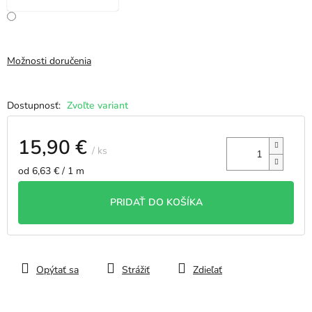
Možnosti doručenia
Zvoľte variant
15,90 €
/ ks
Jednotková
od 6,63 € / 1 m
cena:
PRIDAŤ DO KOŠÍKA
Opýtať sa
Strážiť
Zdieľať