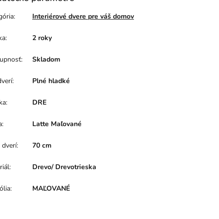
gória
:
Interiérové dvere pre váš domov
ka
:
2 roky
upnosť
:
Skladom
dverí
:
Plné hladké
ka
:
DRE
a
:
Latte Maľované
 dverí
:
70 cm
riál
:
Drevo/ Drevotrieska
ólia
:
MAĽOVANÉ