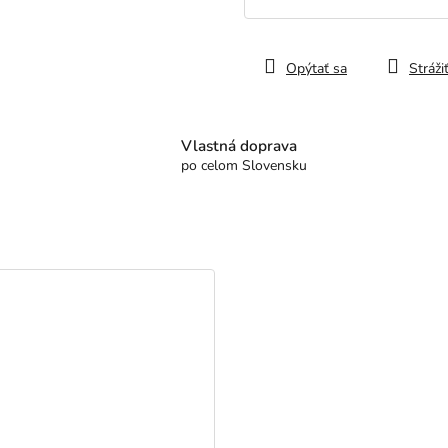
Jednotková
cena:
Opýtať sa
Stráži
Vlastná doprava
po celom Slovensku