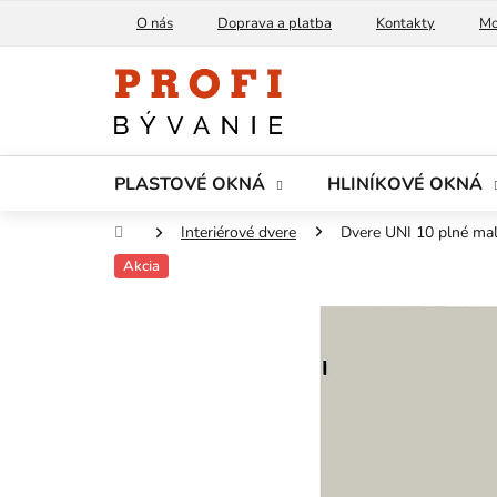
Prejsť
O nás
Doprava a platba
Kontakty
Mo
na
obsah
PLASTOVÉ OKNÁ
HLINÍKOVÉ OKNÁ
Domov
Interiérové dvere
Dvere UNI 10 plné m
Akcia