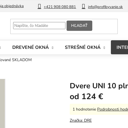
ja objednávka
Blog
+421 908 080 881
info@profibyvanie.sk
HĽADAŤ
DREVENÉ OKNÁ
STREŠNÉ OKNÁ
INTE
aľované SKLADOM
Dvere UNI 10 p
od
124 €
Priemerné
1 hodnotenie
Podrobnosti hod
hodnotenie
produktu
Značka:
DRE
je