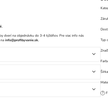
Kate
Záru
é.
Dost
y dverí na objednávku do 3-4 týždňov. Pre viac info nás
Typ 
 na
info@profibyvanie.sk.
Znač
Farb
Šírka
Mate
?
F