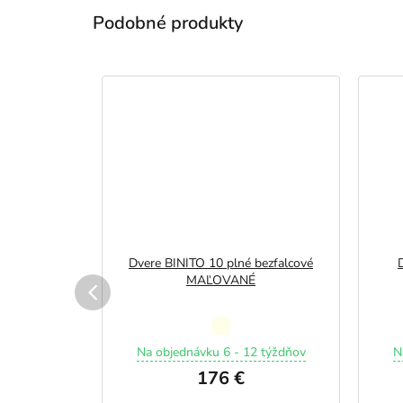
–44 %
iérové
Dvere BINITO 10 plné bezfalcové
o zárubňou
MAĽOVANÉ
LADOM
Priemerné
hodnotenie
Na objednávku 6 - 12 týždňov
N
 €
produktu
176 €
je
5,0