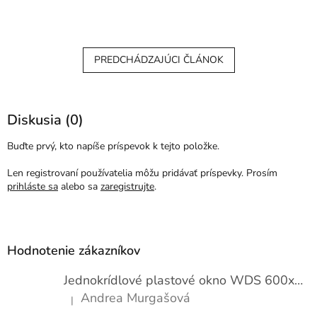
PREDCHÁDZAJÚCI ČLÁNOK
Diskusia (0)
Buďte prvý, kto napíše príspevok k tejto položke.
Len registrovaní používatelia môžu pridávať príspevky. Prosím
prihláste sa
alebo sa
zaregistrujte
.
Z
á
p
Hodnotenie zákazníkov
ä
t
Jednokrídlové plastové okno WDS 600x1000
i
Andrea Murgašová
|
e
Hodnotenie produktu je 5 z 5 hviezdičiek.