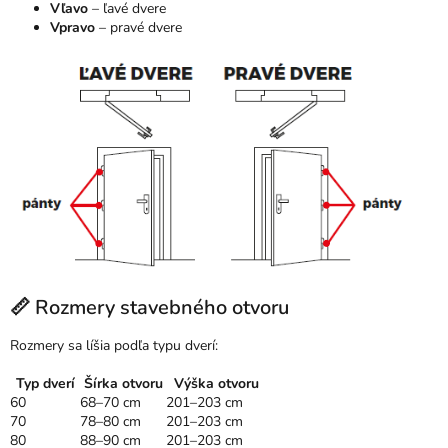
Vľavo
– ľavé dvere
Vpravo
– pravé dvere
📏 Rozmery stavebného otvoru
Rozmery sa líšia podľa typu dverí:
Typ dverí
Šírka otvoru
Výška otvoru
60
68–70 cm
201–203 cm
70
78–80 cm
201–203 cm
80
88–90 cm
201–203 cm