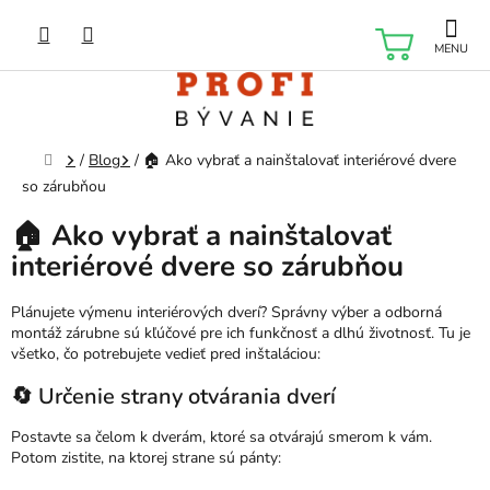
Prejsť
na
NÁKU
obsah
KOŠÍK
Domov
/
Blog
/
🏠 Ako vybrať a nainštalovať interiérové dvere
so zárubňou
🏠 Ako vybrať a nainštalovať
interiérové dvere so zárubňou
Plánujete výmenu interiérových dverí? Správny výber a odborná
montáž zárubne sú kľúčové pre ich funkčnosť a dlhú životnosť. Tu je
všetko, čo potrebujete vedieť pred inštaláciou:
🔄 Určenie strany otvárania dverí
Postavte sa čelom k dverám, ktoré sa otvárajú smerom k vám.
Potom zistite, na ktorej strane sú pánty: