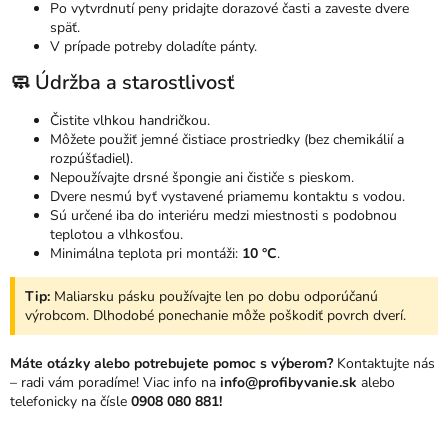
Po vytvrdnutí peny pridajte dorazové časti a zaveste dvere
späť.
V prípade potreby doladíte pánty.
🧼 Údržba a starostlivosť
Čistite vlhkou handričkou.
Môžete použiť jemné čistiace prostriedky (bez chemikálií a
rozpúšťadiel).
Nepoužívajte drsné špongie ani čističe s pieskom.
Dvere nesmú byť vystavené priamemu kontaktu s vodou.
Sú určené iba do interiéru medzi miestnosti s podobnou
teplotou a vlhkosťou.
Minimálna teplota pri montáži:
10 °C
.
Tip:
Maliarsku pásku používajte len po dobu odporúčanú
výrobcom. Dlhodobé ponechanie môže poškodiť povrch dverí.
Máte otázky alebo potrebujete pomoc s výberom?
Kontaktujte nás
– radi vám poradíme! Viac info na
info@profibyvanie.sk
alebo
telefonicky na čísle
0908 080 881
!