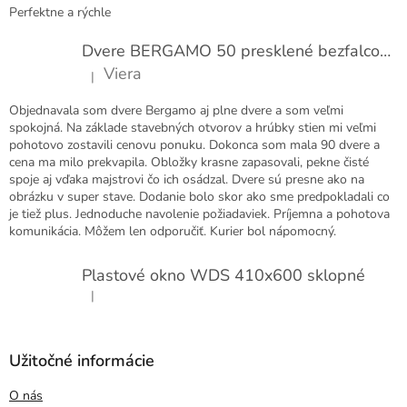
Perfektne a rýchle
Dvere BERGAMO 50 presklené bezfalcové EXTRA
Viera
|
Hodnotenie produktu je 5 z 5 hviezdičiek.
Objednavala som dvere Bergamo aj plne dvere a som veľmi
spokojná. Na základe stavebných otvorov a hrúbky stien mi veľmi
pohotovo zostavili cenovu ponuku. Dokonca som mala 90 dvere a
cena ma milo prekvapila. Obložky krasne zapasovali, pekne čisté
spoje aj vďaka majstrovi čo ich osádzal. Dvere sú presne ako na
obrázku v super stave. Dodanie bolo skor ako sme predpokladali co
je tiež plus. Jednoduche navolenie požiadaviek. Príjemna a pohotova
komunikácia. Môžem len odporučiť. Kurier bol nápomocný.
Plastové okno WDS 410x600 sklopné
|
Hodnotenie produktu je 5 z 5 hviezdičiek.
Užitočné informácie
O nás