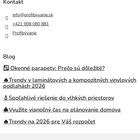
Kontakt
info
@
profibyvanie.sk
+421 908 080 881
Profibývanie
Blog
🪟 Okenné parapety: Prečo sú dôležité?
🔥Trendy v laminátových a kompozitných vinylových
podlahách 2026
💧Spoľahlivé riešenie do vlhkých priestorov
🎄Využite vianočný čas na plánovanie domova
🔥Trendy na 2026 pre Váš rozpočet