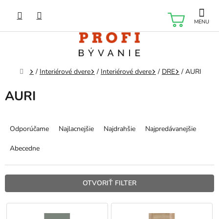
Prejsť
na
NÁKU
obsah
KOŠÍK
Domov
/
Interiérové dvere
/
Interiérové dvere
/
DRE
/
AURI
AURI
R
a
Odporúčame
Najlacnejšie
Najdrahšie
Najpredávanejšie
d
e
Abecedne
n
i
e
OTVORIŤ FILTER
p
r
V
o
ý