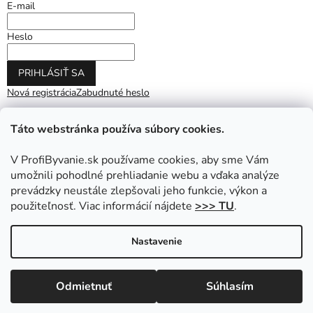
E-mail
Heslo
PRIHLÁSIŤ SA
Nová registrácia
Zabudnuté heslo
Táto webstránka používa súbory cookies.
V ProfiByvanie.sk používame cookies, aby sme Vám
umožnili pohodlné prehliadanie webu a vďaka analýze
prevádzky neustále zlepšovali jeho funkcie, výkon a
použiteľnosť. Viac informácií nájdete
>>> TU
.
Vytvoril Shoptet
|
Upravil Balkys
Nastavenie
Copyright 2026
ProfiByvanie.sk
. Všetky práva vyhradené.
Odmietnuť
Súhlasím
Upraviť nastavenie cookies
Prihláste sa do NEWSLETTRA a získajte zľavu na nákup.