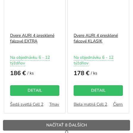
Dvere AURI 4 presklené
Dvere AURI 4 presklené
falcové EXTRA
falcové KLASIK
Priemerné
Priemerné
Na objednávku 6 - 12
Na objednávku 6 - 12
hodnotenie
hodnotenie
týždňov
týždňov
produktu
produktu
186 €
178 €
je
je
/ ks
/ ks
5,0
5,0
z
z
5
5
DETAIL
DETAIL
hviezdičiek.
hviezdičiek.
Šedá svetlá Cell 2
Tmavá Olivová Cell 2
Biela matná Cell 2
Kašmír Cell 2
Čierna Cell
Dub 
NAČÍTAŤ 8 ĎALŠÍCH
S