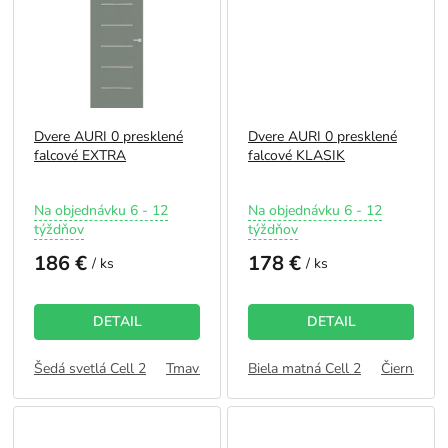
Dvere AURI 0 presklené
Dvere AURI 0 presklené
falcové EXTRA
falcové KLASIK
Priemerné
Priemerné
Na objednávku 6 - 12
Na objednávku 6 - 12
hodnotenie
hodnotenie
týždňov
týždňov
produktu
produktu
186 €
178 €
je
je
/ ks
/ ks
5,0
5,0
z
z
5
5
DETAIL
DETAIL
hviezdičiek.
hviezdičiek.
Šedá svetlá Cell 2
Tmavá Olivová Cell 2
Biela matná Cell 2
Kašmír Cell 2
Čierna Cell
Dub 