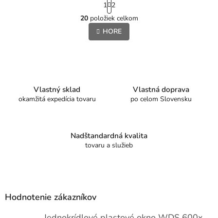
1
2
t
O
r
20
položiek celkom
v
á
l
HORE
n
á
k
o
d
v
a
a
c
n
i
i
e
Vlastný sklad
Vlastná doprava
e
p
okamžitá expedícia tovaru
po celom Slovensku
r
v
k
y
Nadštandardná kvalita
v
tovaru a služieb
ý
p
i
Z
s
á
u
p
Hodnotenie zákazníkov
ä
t
Jednokrídlové plastové okno WDS 600x1000