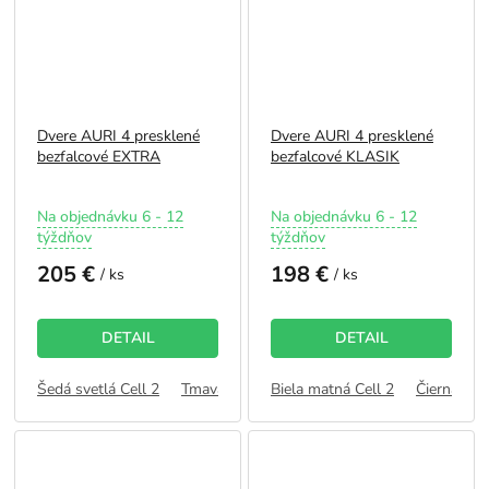
Dvere AURI 4 presklené
Dvere AURI 4 presklené
bezfalcové EXTRA
bezfalcové KLASIK
Priemerné
Priemerné
Na objednávku 6 - 12
Na objednávku 6 - 12
hodnotenie
hodnotenie
týždňov
týždňov
produktu
produktu
205 €
198 €
je
je
/ ks
/ ks
5,0
5,0
z
z
5
5
DETAIL
DETAIL
hviezdičiek.
hviezdičiek.
Šedá svetlá Cell 2
Tmavá Olivová Cell 2
Biela matná Cell 2
Kašmír Cell 2
Čierna Cell
Dub 