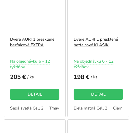
Dvere AURI 1 presklené
Dvere AURI 1 presklené
bezfalcové EXTRA
bezfalcové KLASIK
Priemerné
Priemerné
Na objednávku 6 - 12
Na objednávku 6 - 12
hodnotenie
hodnotenie
týždňov
týždňov
produktu
produktu
205 €
198 €
je
je
/ ks
/ ks
5,0
5,0
z
z
5
5
DETAIL
DETAIL
hviezdičiek.
hviezdičiek.
Šedá svetlá Cell 2
Tmavá Olivová Cell 2
Biela matná Cell 2
Kašmír Cell 2
Čierna Cell
Dub 