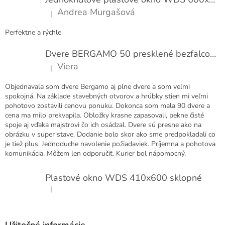
i
Andrea Murgašová
|
e
Hodnotenie produktu je 5 z 5 hviezdičiek.
Perfektne a rýchle
Dvere BERGAMO 50 presklené bezfalcové EXTRA
Viera
|
Hodnotenie produktu je 5 z 5 hviezdičiek.
Objednavala som dvere Bergamo aj plne dvere a som veľmi
spokojná. Na základe stavebných otvorov a hrúbky stien mi veľmi
pohotovo zostavili cenovu ponuku. Dokonca som mala 90 dvere a
cena ma milo prekvapila. Obložky krasne zapasovali, pekne čisté
spoje aj vďaka majstrovi čo ich osádzal. Dvere sú presne ako na
obrázku v super stave. Dodanie bolo skor ako sme predpokladali co
je tiež plus. Jednoduche navolenie požiadaviek. Príjemna a pohotova
komunikácia. Môžem len odporučiť. Kurier bol nápomocný.
Plastové okno WDS 410x600 sklopné
|
Hodnotenie produktu je 5 z 5 hviezdičiek.