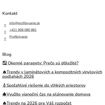
Kontakt
info
@
profibyvanie.sk
+421 908 080 881
Profibývanie
Blog
🪟 Okenné parapety: Prečo sú dôležité?
🔥Trendy v laminátových a kompozitných vinylových
podlahách 2026
💧Spoľahlivé riešenie do vlhkých priestorov
🎄Využite vianočný čas na plánovanie domova
🔥Trendy na 2026 pre Váš rozpočet